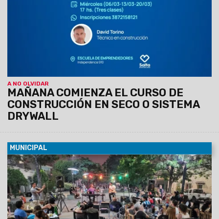
A NO OLVIDAR
MAÑANA COMIENZA EL CURSO DE
CONSTRUCCIÓN EN SECO O SISTEMA
DRYWALL
MUNICIPAL
05/03/2024
El líder de Perro Ciego brindará un show el
viernes 8, a las 22, en el Paseo de los Poetas, en el marco
del Ciclo de Homenajes que organiza Fidel Puggioni, con el
acompañamiento de la Municipalidad.