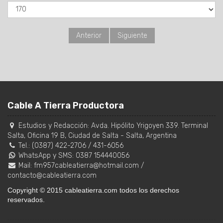
Anterior
Siguiente
Cable A Tierra Productora
Estudios y Redacción:
Avda. Hipólito Yrigoyen 339. Terminal
Salta, Oficina 19 B
,
Ciudad de Salta
-
Salta
,
Argentina
Tel.:
(0387) 422-2706
/
431-6056
WhatsApp y SMS: 0387 154440056
Mail:
fm957cableatierra@hotmail.com
/
contacto@cableatierra.com
Copyright © 2015 cableatierra.com todos los derechos
reservados.