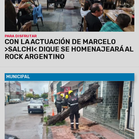
PARA DISFRUTAR
CON LA ACTUACIÓN DE MARCELO
>SALCHI< DIQUE SE HOMENAJEARÁ AL
ROCK ARGENTINO
MUNICIPAL
05/03/2024
La Municipalidad procedió rápidamente al
troceado y retiro de los restos de un forestal que cedió
producto de la alta humedad que presentaba. El objetivo fue
evitar perjuicios a peatones y conductores de vehículos.