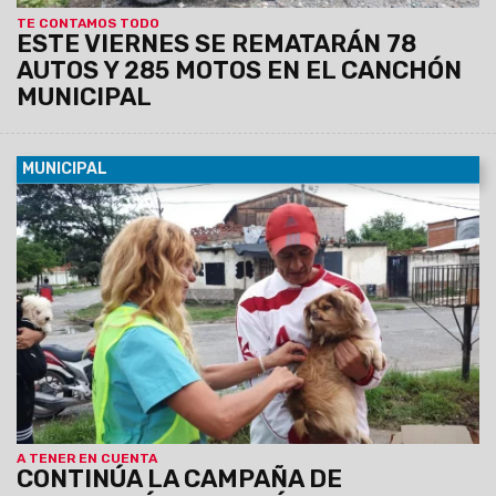
TE CONTAMOS TODO
ESTE VIERNES SE REMATARÁN 78
AUTOS Y 285 MOTOS EN EL CANCHÓN
MUNICIPAL
MUNICIPAL
06/03/2024
Hasta el viernes el operativo continuará en la
zona. El objetivo es velar por la salud animal y de las
personas. En lo que va del mes se colocaron 716 dosis.
A TENER EN CUENTA
CONTINÚA LA CAMPAÑA DE