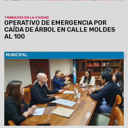
TRABAJOS EN LA CIUDAD
OPERATIVO DE EMERGENCIA POR
CAÍDA DE ÁRBOL EN CALLE MOLDES
AL 100
MUNICIPAL
05/03/2024
Mediante la firma de una serie de convenios,
se estableció, además, la colaboración en el retiro y
levantamiento de autos, campaña de descacharrado y
padrinazgo de espacios verdes.