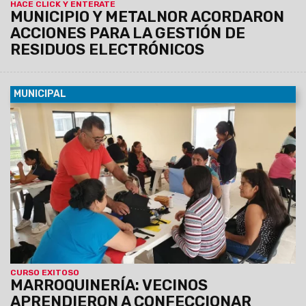
HACE CLICK Y ENTERATE
MUNICIPIO Y METALNOR ACORDARON
ACCIONES PARA LA GESTIÓN DE
RESIDUOS ELECTRÓNICOS
MUNICIPAL
05/03/2024
El taller se brindó en el CIC de Santa Cecilia
con el fin de elaborar elementos necesarios de la canasta
escolar. Algunos participantes manifestaron que se
dedicarán al rubro.
CURSO EXITOSO
MARROQUINERÍA: VECINOS
APRENDIERON A CONFECCIONAR