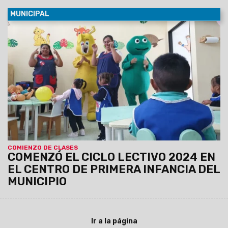
MUNICIPAL
04/03/2024
Con la presencia del intendente, Emiliano
Durand, iniciaron las clases en el espacio denominado
“Angelitos traviesos”. Al lugar asisten 60 niños de 1, 2 y 3
años, en dos turnos.
COMIENZO DE CLASES
COMENZÓ EL CICLO LECTIVO 2024 EN
EL CENTRO DE PRIMERA INFANCIA DEL
MUNICIPIO
Ir a la página