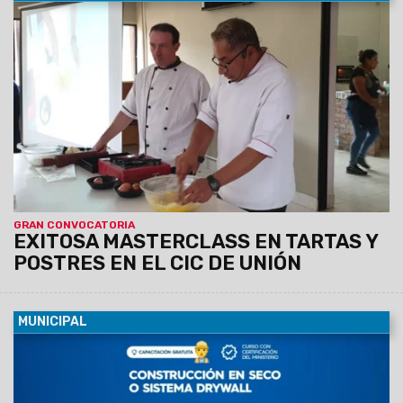
05/03/2024
La actividad se llevó a cabo ayer a la tarde,
con la participación de 150 personas, junto al intendente
Emiliano Durand. La jornada estuvo a cargo del chef Carlos
Reynaga.
GRAN CONVOCATORIA
EXITOSA MASTERCLASS EN TARTAS Y
POSTRES EN EL CIC DE UNIÓN
MUNICIPAL
05/03/2024
La capacitación es gratuita y consta de
cuatro módulos. Se realizará en la Escuela de
Emprendedores, Independencia 910, y estará a cargo del
técnico en Construcción, David Torino.