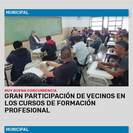
MUNICIPAL
05/03/2024
Las clases iniciaron con cupo completo en
todas las capacitaciones que brinda la Escuela de
Emprendedores, en los diferentes dispositivos municipales.
La formación cuenta con el aval del Ministerio de Educación
de la provincia.
MUY BUENA CONCURRENCIA
GRAN PARTICIPACIÓN DE VECINOS EN
LOS CURSOS DE FORMACIÓN
PROFESIONAL
MUNICIPAL