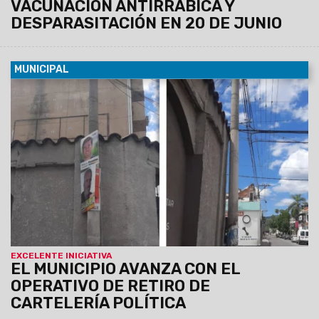
VACUNACIÓN ANTIRRÁBICA Y
DESPARASITACIÓN EN 20 DE JUNIO
MUNICIPAL
05/03/2024
Desde el área de Espacios Públicos se trabaja
en la limpieza de calles y avenidas de la ciudad. Equipos
municipales realizan el levantamiento de pancartas,
pasacalles y publicidades dando cumplimiento a la
Ordenanza 13.777.
EXCELENTE INICIATIVA
EL MUNICIPIO AVANZA CON EL
OPERATIVO DE RETIRO DE
CARTELERÍA POLÍTICA