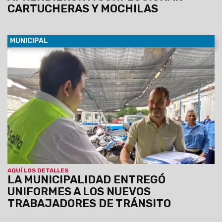
CARTUCHERAS Y MOCHILAS
MUNICIPAL
05/03/2024
Un total de 27 fueron los uniformes que
recibió el personal municipal. En la entrega estuvieron
presentes el intendente, Emiliano Durand, y el secretario de
Tránsito y Seguridad Vial, Matias Assennato.
AQUÍ LOS DETALLES
LA MUNICIPALIDAD ENTREGÓ
UNIFORMES A LOS NUEVOS
TRABAJADORES DE TRÁNSITO