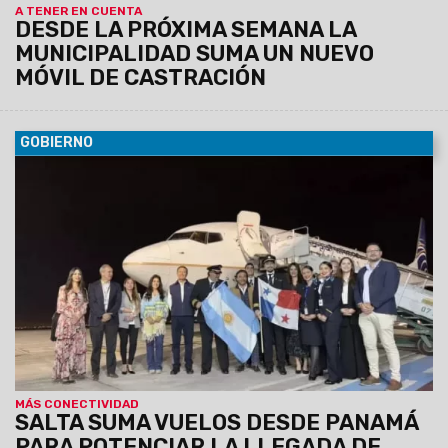
A TENER EN CUENTA
DESDE LA PRÓXIMA SEMANA LA
MUNICIPALIDAD SUMA UN NUEVO
MÓVIL DE CASTRACIÓN
GOBIERNO
08/08/2026
Copa Airlines operará cuatro frecuencias
semanales para captar visitantes internacionales y conectar
al norte argentino con más de 85 destinos del continente.
MÁS CONECTIVIDAD
SALTA SUMA VUELOS DESDE PANAMÁ
PARA POTENCIAR LA LLEGADA DE