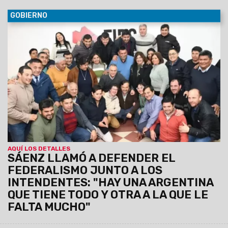
GOBIERNO
30/06/2029
Al participar de la Asamblea del Foro de
intendentes donde se ratificó la conducción de Marcelo
Moisés y Efraín Orosco, el Gobernador destacó el orden
financiero de Salta pese a la deuda heredada y el escenario
nacional. Aseguró que Gobierno provincial y los intendentes
forman un mismo equipo, unidos por la gente.
AQUÍ LOS DETALLES
SÁENZ LLAMÓ A DEFENDER EL
FEDERALISMO JUNTO A LOS
INTENDENTES: "HAY UNA ARGENTINA
QUE TIENE TODO Y OTRA A LA QUE LE
FALTA MUCHO"