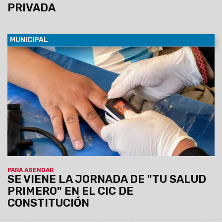
PRIVADA
MUNICIPAL
07/08/2026
Será el viernes 7 de agosto de 9 a 12 en el
predio municipal de zona este. Habrá servicios médicos,
odontológicos, nutricionistas, enfermería y otros. La atención
será por orden de llegada y estará destinada a vecinos de la
zona que requieran controles y asesoramiento en salud.
PARA AGENDAR
SE VIENE LA JORNADA DE "TU SALUD
PRIMERO" EN EL CIC DE
CONSTITUCIÓN