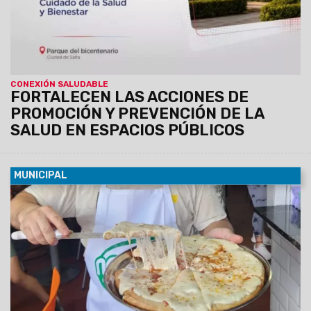
CONEXIÓN SALUDABLE
FORTALECEN LAS ACCIONES DE
PROMOCIÓN Y PREVENCIÓN DE LA
SALUD EN ESPACIOS PÚBLICOS
MUNICIPAL
08/08/2026
Empanadas, tamales, humitas, locro, pizzas,
milanesas, minutas y muchas otras especialidades forman
parte de una amplia oferta de comidas caseras que invita a
salteños y turistas a disfrutar de los sabores de siempre a
precios accesibles.