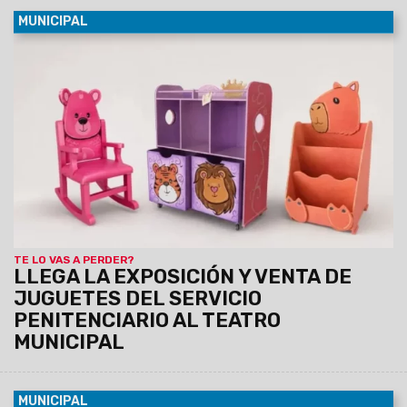
MUNICIPAL
09/08/2026
La propuesta se realizará en el marco de las
actividades por el Día del Niño, el 10 y 11 de agosto, de 8:30 a
19 hs, con entrada libre y gratuita. Se exhibirán juguetes de
madera, artesanías infantiles, muebles y utilitarios
elaborados por la Dirección Industrial del Servicio
Penitenciario de Salta.
TE LO VAS A PERDER?
LLEGA LA EXPOSICIÓN Y VENTA DE
JUGUETES DEL SERVICIO
PENITENCIARIO AL TEATRO
MUNICIPAL
MUNICIPAL