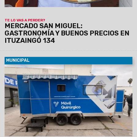
TE LO VAS A PERDER?
MERCADO SAN MIGUEL:
GASTRONOMÍA Y BUENOS PRECIOS EN
ITUZAINGÓ 134
MUNICIPAL
08/08/2026
La unidad, equipada con dos camillas, será
instalada de manera fija del lunes 10 al viernes 14 de agosto
en el SUM del barrio Sanidad, donde atenderá de 8.30 a 13 hs.
Los turnos se entregarán previamente vía Whatsapp
comunicándose al: 3872102659 y 3874861402