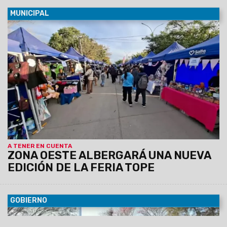
MUNICIPAL
07/08/2026
La actividad se llevará a cabo el sábado 8 de
agosto, de 12 a 19 horas, en barrio Grand Bourg. Se espera
una gran convocatoría, ya que habrá 110 emprendedores y el
precio máximo permitido por producto o combo será de
$20.000.
A TENER EN CUENTA
ZONA OESTE ALBERGARÁ UNA NUEVA
EDICIÓN DE LA FERIA TOPE
GOBIERNO
07/08/2026
Antonio Marocco acompañó la
conmemoración del Consulado de Bolivia en Salta, donde se