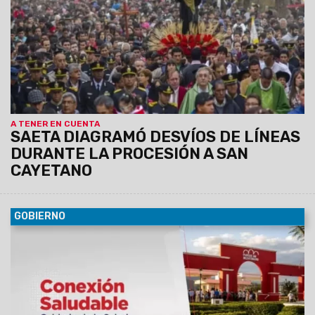
A TENER EN CUENTA
SAETA DIAGRAMÓ DESVÍOS DE LÍNEAS
DURANTE LA PROCESIÓN A SAN
CAYETANO
GOBIERNO
09/08/2026
La propuesta “Conexión Saludable”, impulsada
por Salud Pública y la Unidad de Parques Urbanos, ofrecerá
actividades gratuitas orientadas a la promoción de hábitos
saludables y la prevención de factores de riesgo en el
Parque del Bicentenario.