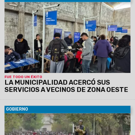
09/08/2026
Esta mañana se realizó una nueva edición de
"La Muni en tu Barrio" en el Club Deportivo de Solís Pizarro,
donde los vecinos pudieron realizar trámites y gestiones
municipales y provinciales. Además, se desarrolló un
operativo de discapacidad para facilitar el acceso al
Certificado Único de Discapacidad (CUD) y otras
prestaciones.
FUE TODO UN ÉXITO
LA MUNICIPALIDAD ACERCÓ SUS
SERVICIOS A VECINOS DE ZONA OESTE
GOBIERNO
09/08/2026
También incluye las paradas que una vez
finalizada la procesión volverán a su ubicación habitual.