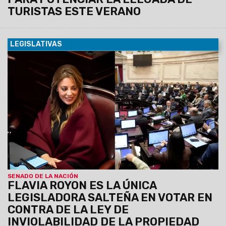
TURISTAS ESTE VERANO
LEGISLATIVAS
07/08/2026
La senadora nacional por Salta, Flavia Royon,
votó este jueves en contra del proyecto de Ley de
"Inviolabilidad de la Propiedad Privada" en la sesión del
Senado de la Nación,
convirtiéndose en la única
representante de la provincia en rechazar la iniciativa
impulsada por el oficialismo.
SENADO DE LA NACIÓN
FLAVIA ROYON ES LA ÚNICA
LEGISLADORA SALTEÑA EN VOTAR EN
CONTRA DE LA LEY DE
INVIOLABILIDAD DE LA PROPIEDAD