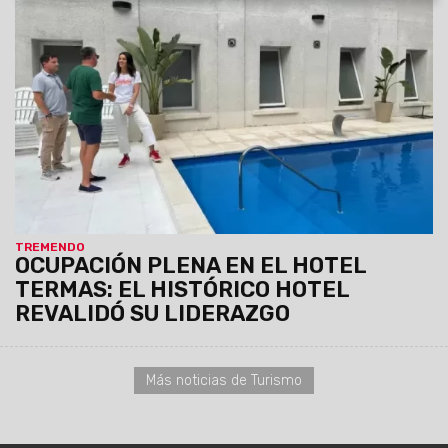
25/11/2025
Desde el viernes 21 hasta hoy lunes 24, el Hotel
Termas de Rosario de la Frontera registró una ocupación del
100%, consolidándose como uno de los destinos más
elegidos del sur provincial durante el fin de semana largo,
según datos confirmados por la prensa local.
TREMENDO
OCUPACIÓN PLENA EN EL HOTEL
TERMAS: EL HISTÓRICO HOTEL
REVALIDÓ SU LIDERAZGO
Más noticias de Turismo