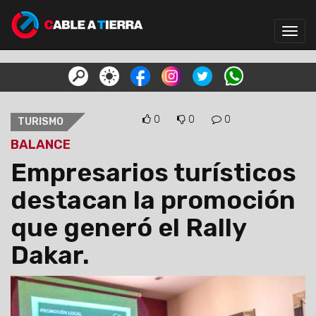
Toggl
navig
0
0
0
TURISMO
BALANCE
Empresarios turísticos
destacan la promoción
que generó el Rally
Dakar.