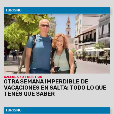
TURISMO
13/01/2026
El verano se vive en Salta con actividades
para disfrutar en toda la provincia Ministerio de Turismo y
Deportes Noticias de Salta Turismo 12/01/2026 16:43 Del
lunes 12 al domingo 18 de enero, municipios de las siete
regiones turísticas ofrecen una amplia agenda de
propuestas culturales, recreativas, deportivas y
gastronómicas, en el marco del Calendario Turístico de
Verano. El verano se vive en Salta con actividades para
disfrutar en toda la provincia Foto de archivo. Durante el
verano,
CALENDARIO TURÍSTICO
OTRA SEMANA IMPERDIBLE DE
VACACIONES EN SALTA: TODO LO QUE
TENÉS QUE SABER
TURISMO