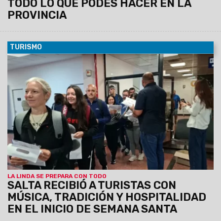
TODO LO QUE PODÉS HACER EN LA
PROVINCIA
TURISMO
02/04/2026
Con una cálida bienvenida en el aeropuerto, la
ciudad desplegó todo su color y cultura para recibir a
visitantes de distintos puntos del país, anticipando una
agenda cargada de actividades religiosas, culturales y
turísticas durante este fin de semana largo.
LA LINDA SE PREPARA CON TODO
SALTA RECIBIÓ A TURISTAS CON
MÚSICA, TRADICIÓN Y HOSPITALIDAD
EN EL INICIO DE SEMANA SANTA