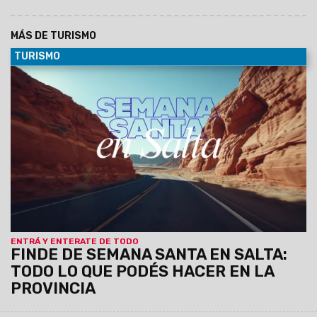
MÁS DE TURISMO
TURISMO
04/04/2026
Hasta el 5 de abril, el calendario impulsado
por el Ministerio de Turismo y Deportes junto a los municipios
propone una variada agenda de actividades que combina
celebraciones religiosas, experiencias culturales y
propuestas al aire libre en distintos destinos de la provincia.
ENTRÁ Y ENTERATE DE TODO
FINDE DE SEMANA SANTA EN SALTA:
TODO LO QUE PODÉS HACER EN LA
PROVINCIA