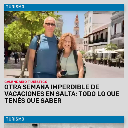
TURISMO
13/01/2026
El verano se vive en Salta con actividades
para disfrutar en toda la provincia Ministerio de Turismo y
Deportes Noticias de Salta Turismo 12/01/2026 16:43 Del
lunes 12 al domingo 18 de enero, municipios de las siete
regiones turísticas ofrecen una amplia agenda de
propuestas culturales, recreativas, deportivas y
gastronómicas, en el marco del Calendario Turístico de
Verano. El verano se vive en Salta con actividades para
disfrutar en toda la provincia Foto de archivo. Durante el
verano,
CALENDARIO TURÍSTICO
OTRA SEMANA IMPERDIBLE DE
VACACIONES EN SALTA: TODO LO QUE
TENÉS QUE SABER
TURISMO
25/11/2025
Desde el viernes 21 hasta hoy lunes 24, el Hotel