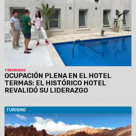
Termas de Rosario de la Frontera registró una ocupación del
100%, consolidándose como uno de los destinos más
elegidos del sur provincial durante el fin de semana largo,
según datos confirmados por la prensa local.
TREMENDO
OCUPACIÓN PLENA EN EL HOTEL
TERMAS: EL HISTÓRICO HOTEL
REVALIDÓ SU LIDERAZGO
TURISMO
10/09/2025
Si buscás un destino auténtico en el norte
argentino, Seclantás es tu lugar. Enclavado en el corazón de
los Valles Calchaquíes, a 150 kilómetros de la ciudad de