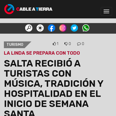
Toggl
navig
1
0
0
TURISMO
LA LINDA SE PREPARA CON TODO
SALTA RECIBIÓ A
TURISTAS CON
MÚSICA, TRADICIÓN Y
HOSPITALIDAD EN EL
INICIO DE SEMANA
SANTA