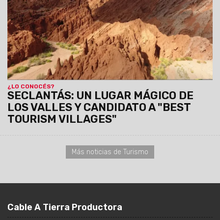
Salta, este pequeño poblado del departamento Molinos
combina paisajes de postal, cultura viva y hospitalidad que
enamora a quien lo visita.
¿LO CONOCÉS?
SECLANTÁS: UN LUGAR MÁGICO DE
LOS VALLES Y CANDIDATO A "BEST
TOURISM VILLAGES"
Más noticias de Turismo
Cable A Tierra Productora