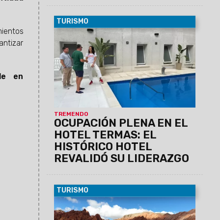
TURISMO
mientos
25/11/2025
Desde el viernes 21 hasta
antizar
hoy lunes 24, el Hotel Termas de Rosario
de la Frontera registró una ocupación del
100%, consolidándose como uno de los
destinos más elegidos del sur provincial
le en
durante el fin de semana largo, según
datos confirmados por la prensa local.
TREMENDO
OCUPACIÓN PLENA EN EL
HOTEL TERMAS: EL
HISTÓRICO HOTEL
REVALIDÓ SU LIDERAZGO
TURISMO
10/09/2025
Si buscás un destino
auténtico en el norte argentino,