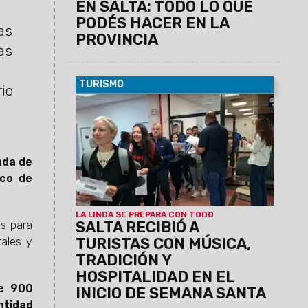
EN SALTA: TODO LO QUE
PODÉS HACER EN LA
as
PROVINCIA
as
TURISMO
io
02/04/2026
Con una cálida bienvenida
en el aeropuerto, la ciudad desplegó todo
su color y cultura para recibir a
visitantes de distintos puntos del país,
anticipando una agenda cargada de
nda de
actividades religiosas, culturales y
ico de
turísticas durante este fin de semana
largo.
LA LINDA SE PREPARA CON TODO
SALTA RECIBIÓ A
as para
TURISTAS CON MÚSICA,
rales y
TRADICIÓN Y
HOSPITALIDAD EN EL
de 900
INICIO DE SEMANA SANTA
ntidad