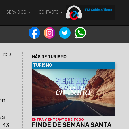
SERVICIOS
CONTACTO
0
MÁS DE TURISMO
TURISMO
04/04/2026
Hasta el 5 de abril, el
calendario impulsado por el Ministerio de
Turismo y Deportes junto a los
municipios propone una variada agenda
de actividades que combina
con
celebraciones religiosas, experiencias
culturales y propuestas al aire libre en
distintos destinos de la provincia.
es
ENTRÁ Y ENTERATE DE TODO
FINDE DE SEMANA SANTA
6:43