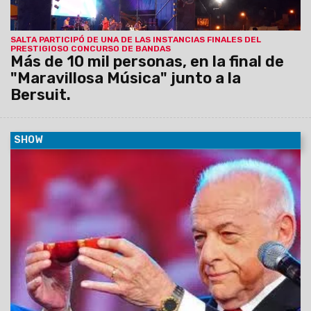
SALTA PARTICIPÓ DE UNA DE LAS INSTANCIAS FINALES DEL
PRESTIGIOSO CONCURSO DE BANDAS
Más de 10 mil personas, en la final de
"Maravillosa Música" junto a la
Bersuit.
SHOW
08/03/2015
A los 77 años falleció en la madrugada de hoy
Gerardo Sofovich. Uno de los hombres más emblemáticos
de la industria del espectáculo argentino. Productor, actor,
autor, periodista, animador, fue uno de los más importantes
hacedores de figuras de los últimos 40 años en el mundo del
show nacional.