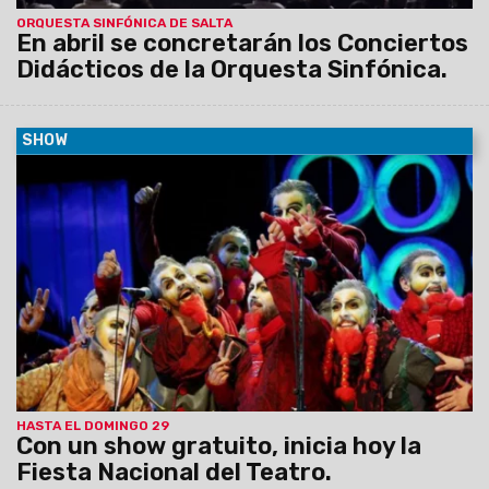
ORQUESTA SINFÓNICA DE SALTA
En abril se concretarán los Conciertos
Didácticos de la Orquesta Sinfónica.
SHOW
20/03/2015
La reconocida murga Uruguaya La
Trasnochada abrirá la Fiesta con un show gratuito, este
viernes a las 22.30, en Plaza 9 de Julio.
HASTA EL DOMINGO 29
Con un show gratuito, inicia hoy la
Fiesta Nacional del Teatro.