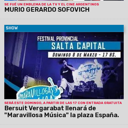
SE FUÉ UN EMBLEMA DE LA TV Y EL CINE ARGENTINOS
MURIO GERARDO SOFOVICH
SHOW
05/03/2015
Este domingo plaza España será una
verdadera fiesta. Es que Bersuit Vergarabat será la frutilla del
postre para cerrar el ciclo "Maravillosa Música", que es
organizado por el Ministerio de Cultura de la Nación y
auspiciado por la Municipalidad de Salta.
SERÁ ESTE DOMINGO, A PARTIR DE LAS 17 CON ENTRADA GRATUITA
Bersuit Vergarabat llenará de
"Maravillosa Música" la plaza España.