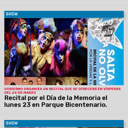
SHOW
19/03/2015
Los Ministerios de Derechos Humanos,
Gobierno y Cultura y Turismo organizan un recital para
conmemorar el Día Nacional de la Memoria por la Verdad y la
Justicia. La presentación se realizará el lunes 23 a partir de
las 17 en el Parque del Bicentenario.
GOBIERNO ORGANIZA UN RECITAL QUE SE OFRECERÁ EN VÍSPERAS
DEL 24 DE MARZO
Recital por el Día de la Memoria el
lunes 23 en Parque Bicentenario.
SHOW