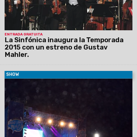
ENTRADA GRATUITA
La Sinfónica inaugura la Temporada
2015 con un estreno de Gustav
Mahler.
SHOW
09/03/2015
El anfiteatro Eduardo Falú de Plaza España
albergó a más de 10 mil jóvenes que se hicieron presentes
para disfrutar la final del programa federal "Maravillosa
Música".