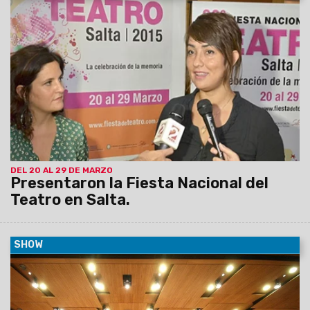
18/03/2015
Salta será sede de la Fiesta Nacional del
Teatro del 20 al 29 de marzo. Más de 40 elencos de todo el
País presentarán sus obras en diferentes escenarios de
Salta.
DEL 20 AL 29 DE MARZO
Presentaron la Fiesta Nacional del
Teatro en Salta.
SHOW
16/03/2015
Como cada año, la Asociación realizó su
votación para seleccionar los mejores artistas y conjuntos
que actuaron en el último año. La Sinfónica de Salta figura en
la terna junto con prestigiosas Orquestas de Argentina y el