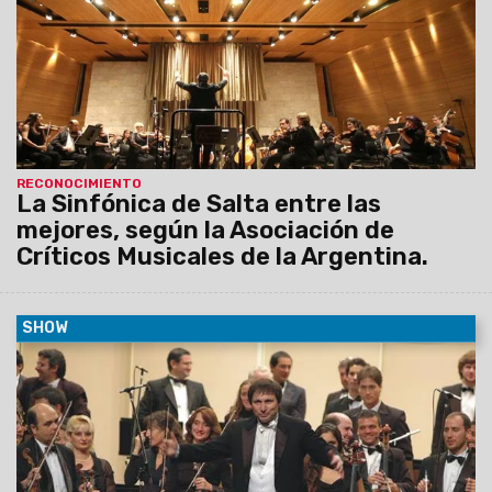
exterior.
RECONOCIMIENTO
La Sinfónica de Salta entre las
mejores, según la Asociación de
Críticos Musicales de la Argentina.
SHOW
11/03/2015
La Orquesta Sinfónica de Salta dejará
oficialmente inaugurada la Temporada 2015 con el estreno de
la Sinfonía Nº 6 de Mahler, el viernes 13 de marzo, a las 21.30,
en el Teatro Provincial. Entrada gratuita. Dirección: Jorge
Lhez.