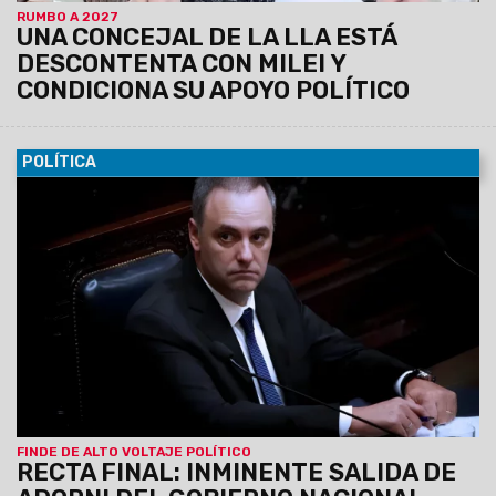
RUMBO A 2027
UNA CONCEJAL DE LA LLA ESTÁ
DESCONTENTA CON MILEI Y
CONDICIONA SU APOYO POLÍTICO
POLÍTICA
26/06/2026
El Presidente Javier Milei retorna este sábado
a la Argentina de su viaje a España, y podrían generarse
definiciones sobre la inminente salida del todavía Jefe de
Gabinete. Karina Milei, se reunió esta tarde con el Ministro del
Interior, Diego Santilli; con Martín Menem; con Toto Caputo; y
con el Canciller, Pablo Quirno.
El Caso Adorni le generó un
tremendo desgaste político al Gobierno Nacional, en
medio de la investigación de la Justicia y la crítica
masiva del Congreso.
FINDE DE ALTO VOLTAJE POLÍTICO
RECTA FINAL: INMINENTE SALIDA DE