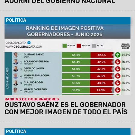
ADORNI DEL GOBIERNO NACIONAL
POLÍTICA
16/06/2026
Así se desprende del estudio que hace CB
Global Data desde 2020. Evalúa las imágenes de los 24
mandatarios locales en sus provincias.
El Gobernador de
Salta, Gustavo Sáenz alcanza un 54,6% de imagen
positiva: en el otro extremo, Axel Kicillof quedó en el
último lugar.
RANKING DE GOBERNADORES
GUSTAVO SAÉNZ ES EL GOBERNADOR
CON MEJOR IMAGEN DE TODO EL PAÍS
POLÍTICA