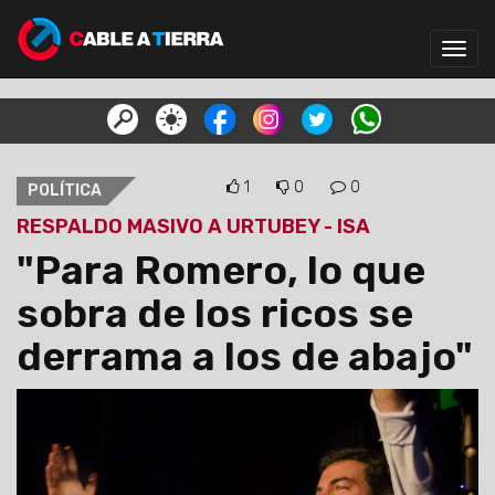
Toggl
navig
1
0
0
POLÍTICA
RESPALDO MASIVO A URTUBEY - ISA
"Para Romero, lo que
sobra de los ricos se
derrama a los de abajo"