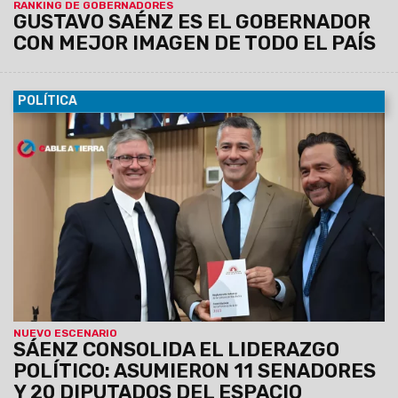
RANKING DE GOBERNADORES
GUSTAVO SAÉNZ ES EL GOBERNADOR
CON MEJOR IMAGEN DE TODO EL PAÍS
POLÍTICA
25/11/2025
Tras prestar juramento los nuevos senadores y
diputados provinciales,
el oficialismo ratificó su victoria
de mayo al asegurarse 11 de las 12 bancas en el Senado
y 20 de 30 en Diputados.
La nueva conformación de la
Legislatura dará continuidad a la agenda política e
institucional para el nuevo ciclo de cuatro años.
NUEVO ESCENARIO
SÁENZ CONSOLIDA EL LIDERAZGO
POLÍTICO: ASUMIERON 11 SENADORES
Y 20 DIPUTADOS DEL ESPACIO