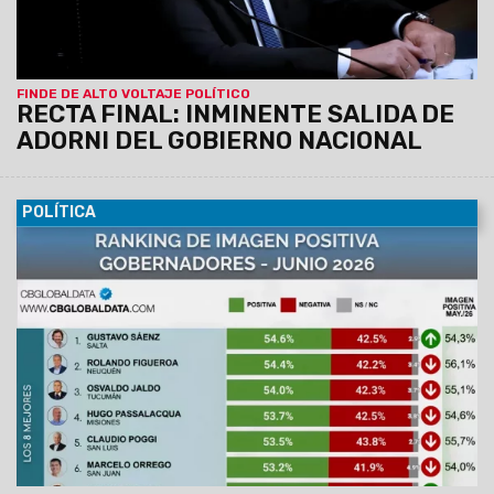
masiva del Congreso.
FINDE DE ALTO VOLTAJE POLÍTICO
RECTA FINAL: INMINENTE SALIDA DE
ADORNI DEL GOBIERNO NACIONAL
POLÍTICA
16/06/2026
Así se desprende del estudio que hace CB
Global Data desde 2020. Evalúa las imágenes de los 24
mandatarios locales en sus provincias.
El Gobernador de
Salta, Gustavo Sáenz alcanza un 54,6% de imagen
positiva: en el otro extremo, Axel Kicillof quedó en el
último lugar.