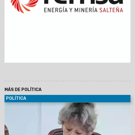
MÁS DE POLÍTICA
POLÍTICA
27/07/2026
En medio de la crisis económica que golpea a
los jubilados, la concejal Mirta Edith Copes —integrante del
bloque de La Libertad Avanza en el Concejo Deliberante de
Orán—
dejó trascender su descontento con la gestión
nacional y sembró dudas sobre si volverá a acompañar