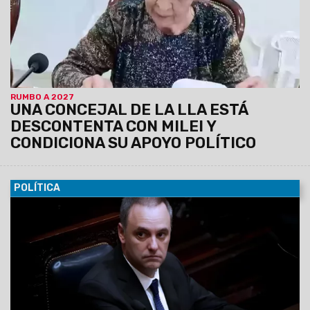
a Javier Milei en una futura elección.
RUMBO A 2027
UNA CONCEJAL DE LA LLA ESTÁ
DESCONTENTA CON MILEI Y
CONDICIONA SU APOYO POLÍTICO
POLÍTICA
26/06/2026
El Presidente Javier Milei retorna este sábado
a la Argentina de su viaje a España, y podrían generarse
definiciones sobre la inminente salida del todavía Jefe de
Gabinete. Karina Milei, se reunió esta tarde con el Ministro del
Interior, Diego Santilli; con Martín Menem; con Toto Caputo; y
con el Canciller, Pablo Quirno.
El Caso Adorni le generó un
tremendo desgaste político al Gobierno Nacional, en
medio de la investigación de la Justicia y la crítica