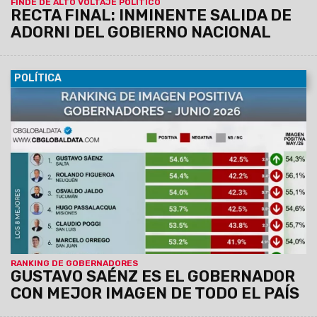
FINDE DE ALTO VOLTAJE POLÍTICO
RECTA FINAL: INMINENTE SALIDA DE
ADORNI DEL GOBIERNO NACIONAL
POLÍTICA
16/06/2026
Así se desprende del estudio que hace CB
Global Data desde 2020. Evalúa las imágenes de los 24
mandatarios locales en sus provincias.
El Gobernador de
Salta, Gustavo Sáenz alcanza un 54,6% de imagen
positiva: en el otro extremo, Axel Kicillof quedó en el
último lugar.
RANKING DE GOBERNADORES
GUSTAVO SAÉNZ ES EL GOBERNADOR
CON MEJOR IMAGEN DE TODO EL PAÍS