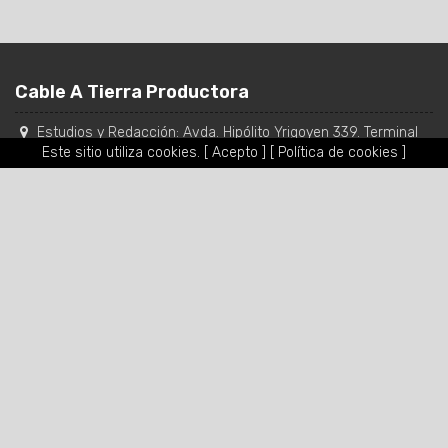
Cable A Tierra Productora
Estudios y Redacción:
Avda. Hipólito Yrigoyen 339. Terminal
Salta, Oficina 19 B
,
Ciudad de Salta
-
Salta
,
Argentina
Este sitio utiliza cookies.
[ Acepto ]
[ Política de cookies ]
Tel.:
(0387) 422-2706
/
431-6056
WhatsApp y SMS: 0387 154440056
Mail:
fm957cableatierra@hotmail.com
/
contacto@cableatierra.com
Copyright © 2015 cableatierra.com todos los derechos
reservados.
Redes Sociales