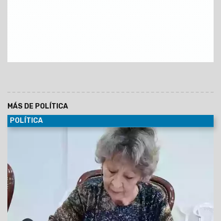
MÁS DE POLÍTICA
POLÍTICA
27/07/2026
En medio de la crisis económica que golpea a
los jubilados, la concejal Mirta Edith Copes —integrante del
bloque de La Libertad Avanza en el Concejo Deliberante de
Orán—
dejó trascender su descontento con la gestión
nacional y sembró dudas sobre si volverá a acompañar
a Javier Milei en una futura elección.