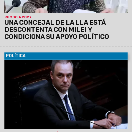
RUMBO A 2027
UNA CONCEJAL DE LA LLA ESTÁ
DESCONTENTA CON MILEI Y
CONDICIONA SU APOYO POLÍTICO
POLÍTICA
26/06/2026
El Presidente Javier Milei retorna este sábado
a la Argentina de su viaje a España, y podrían generarse
definiciones sobre la inminente salida del todavía Jefe de
Gabinete. Karina Milei, se reunió esta tarde con el Ministro del
Interior, Diego Santilli; con Martín Menem; con Toto Caputo; y
con el Canciller, Pablo Quirno.
El Caso Adorni le generó un
tremendo desgaste político al Gobierno Nacional, en
medio de la investigación de la Justicia y la crítica
masiva del Congreso.