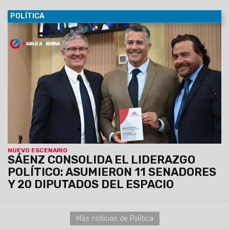
POLÍTICA
25/11/2025
Tras prestar juramento los nuevos senadores y
diputados provinciales,
el oficialismo ratificó su victoria
de mayo al asegurarse 11 de las 12 bancas en el Senado
y 20 de 30 en Diputados.
La nueva conformación de la
Legislatura dará continuidad a la agenda política e
institucional para el nuevo ciclo de cuatro años.
NUEVO ESCENARIO
SÁENZ CONSOLIDA EL LIDERAZGO
POLÍTICO: ASUMIERON 11 SENADORES
Y 20 DIPUTADOS DEL ESPACIO
Más noticias de Política