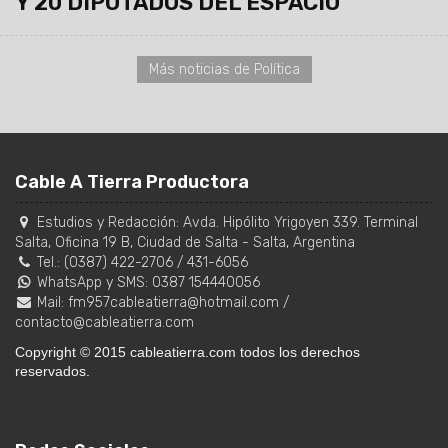
Y 20 DIPUTADOS DEL ESPACIO
Más noticias de Política
Cable A Tierra Productora
Estudios y Redacción:
Avda. Hipólito Yrigoyen 339. Terminal
Salta, Oficina 19 B
,
Ciudad de Salta
-
Salta
,
Argentina
Tel.:
(0387) 422-2706
/
431-6056
WhatsApp y SMS: 0387 154440056
Mail:
fm957cableatierra@hotmail.com
/
contacto@cableatierra.com
Copyright © 2015 cableatierra.com todos los derechos
reservados.