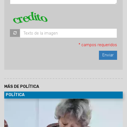
* campos requeridos
MÁS DE POLÍTICA
POLÍTICA
27/07/2026
En medio de la crisis económica que golpea a
los jubilados, la concejal Mirta Edith Copes —integrante del
bloque de La Libertad Avanza en el Concejo Deliberante de
Orán—
dejó trascender su descontento con la gestión
nacional y sembró dudas sobre si volverá a acompañar