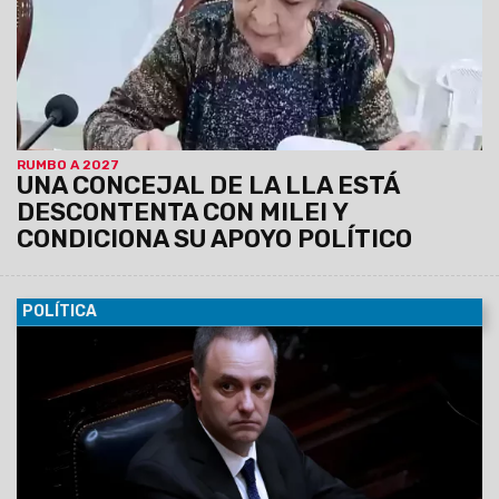
a Javier Milei en una futura elección.
RUMBO A 2027
UNA CONCEJAL DE LA LLA ESTÁ
DESCONTENTA CON MILEI Y
CONDICIONA SU APOYO POLÍTICO
POLÍTICA
26/06/2026
El Presidente Javier Milei retorna este sábado
a la Argentina de su viaje a España, y podrían generarse
definiciones sobre la inminente salida del todavía Jefe de
Gabinete. Karina Milei, se reunió esta tarde con el Ministro del
Interior, Diego Santilli; con Martín Menem; con Toto Caputo; y
con el Canciller, Pablo Quirno.
El Caso Adorni le generó un
tremendo desgaste político al Gobierno Nacional, en
medio de la investigación de la Justicia y la crítica