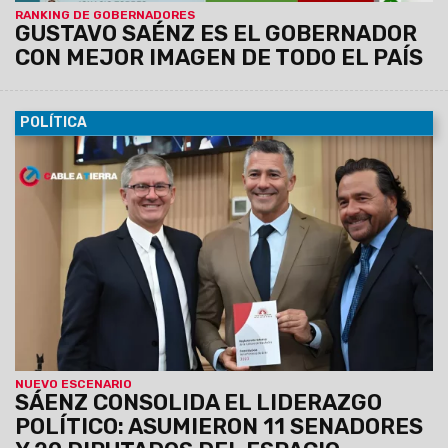
RANKING DE GOBERNADORES
GUSTAVO SAÉNZ ES EL GOBERNADOR
CON MEJOR IMAGEN DE TODO EL PAÍS
POLÍTICA
25/11/2025
Tras prestar juramento los nuevos senadores y
diputados provinciales,
el oficialismo ratificó su victoria
de mayo al asegurarse 11 de las 12 bancas en el Senado
y 20 de 30 en Diputados.
La nueva conformación de la
Legislatura dará continuidad a la agenda política e
institucional para el nuevo ciclo de cuatro años.
NUEVO ESCENARIO
SÁENZ CONSOLIDA EL LIDERAZGO
POLÍTICO: ASUMIERON 11 SENADORES