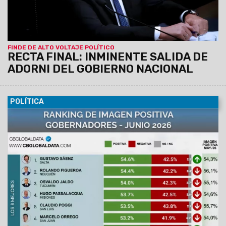
masiva del Congreso.
FINDE DE ALTO VOLTAJE POLÍTICO
RECTA FINAL: INMINENTE SALIDA DE
ADORNI DEL GOBIERNO NACIONAL
POLÍTICA
16/06/2026
Así se desprende del estudio que hace CB
Global Data desde 2020. Evalúa las imágenes de los 24
mandatarios locales en sus provincias.
El Gobernador de
Salta, Gustavo Sáenz alcanza un 54,6% de imagen
positiva: en el otro extremo, Axel Kicillof quedó en el
último lugar.