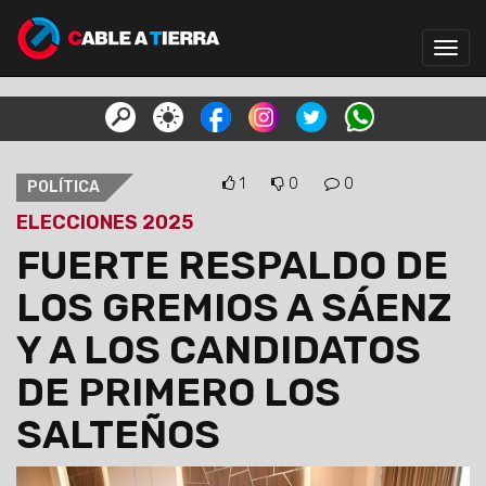
Toggl
navig
1
0
0
POLÍTICA
ELECCIONES 2025
FUERTE RESPALDO DE
LOS GREMIOS A SÁENZ
Y A LOS CANDIDATOS
DE PRIMERO LOS
SALTEÑOS