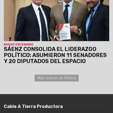
Global Data desde 2020. Evalúa las imágenes de los 24
mandatarios locales en sus provincias.
El Gobernador de
Salta, Gustavo Sáenz alcanza un 54,6% de imagen
positiva: en el otro extremo, Axel Kicillof quedó en el
último lugar.
RANKING DE GOBERNADORES
GUSTAVO SAÉNZ ES EL GOBERNADOR
CON MEJOR IMAGEN DE TODO EL PAÍS
POLÍTICA
25/11/2025
Tras prestar juramento los nuevos senadores y
diputados provinciales,
el oficialismo ratificó su victoria
de mayo al asegurarse 11 de las 12 bancas en el Senado
y 20 de 30 en Diputados.
La nueva conformación de la
Legislatura dará continuidad a la agenda política e