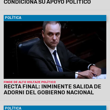
MÁS DE POLÍTICA
POLÍTICA
27/07/2026
En medio de la crisis económica que golpea a
los jubilados, la concejal Mirta Edith Copes —integrante del
bloque de La Libertad Avanza en el Concejo Deliberante de
Orán—
dejó trascender su descontento con la gestión
nacional y sembró dudas sobre si volverá a acompañar
a Javier Milei en una futura elección.
RUMBO A 2027
UNA CONCEJAL DE LA LLA ESTÁ
DESCONTENTA CON MILEI Y
CONDICIONA SU APOYO POLÍTICO