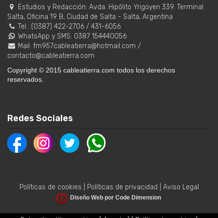
institucional para el nuevo ciclo de cuatro años.
NUEVO ESCENARIO
SÁENZ CONSOLIDA EL LIDERAZGO
POLÍTICO: ASUMIERON 11 SENADORES
Y 20 DIPUTADOS DEL ESPACIO
Más noticias de Política
Cable A Tierra Productora
Estudios y Redacción:
Avda. Hipólito Yrigoyen 339. Terminal