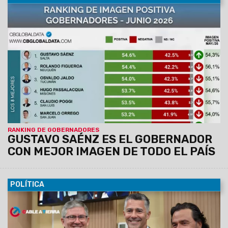
POLÍTICA
26/06/2026
El Presidente Javier Milei retorna este sábado
a la Argentina de su viaje a España, y podrían generarse
definiciones sobre la inminente salida del todavía Jefe de
Gabinete. Karina Milei, se reunió esta tarde con el Ministro del
Interior, Diego Santilli; con Martín Menem; con Toto Caputo; y
con el Canciller, Pablo Quirno.
El Caso Adorni le generó un
tremendo desgaste político al Gobierno Nacional, en
medio de la investigación de la Justicia y la crítica
masiva del Congreso.
FINDE DE ALTO VOLTAJE POLÍTICO
RECTA FINAL: INMINENTE SALIDA DE
ADORNI DEL GOBIERNO NACIONAL
POLÍTICA
16/06/2026
Así se desprende del estudio que hace CB