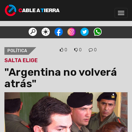
Toggl
navig
0
0
0
POLÍTICA
SALTA ELIGE
"Argentina no volverá
atrás"