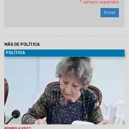
* campos requeridos
MÁS DE POLÍTICA
POLÍTICA
27/07/2026
En medio de la crisis económica que golpea a
los jubilados, la concejal Mirta Edith Copes —integrante del
bloque de La Libertad Avanza en el Concejo Deliberante de
Orán—
dejó trascender su descontento con la gestión
nacional y sembró dudas sobre si volverá a acompañar
a Javier Milei en una futura elección.
RUMBO A 2027