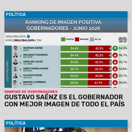
POLÍTICA
16/06/2026
Así se desprende del estudio que hace CB
Global Data desde 2020. Evalúa las imágenes de los 24
mandatarios locales en sus provincias.
El Gobernador de
Salta, Gustavo Sáenz alcanza un 54,6% de imagen
positiva: en el otro extremo, Axel Kicillof quedó en el
último lugar.
RANKING DE GOBERNADORES
GUSTAVO SAÉNZ ES EL GOBERNADOR
CON MEJOR IMAGEN DE TODO EL PAÍS
POLÍTICA
25/11/2025
Tras prestar juramento los nuevos senadores y