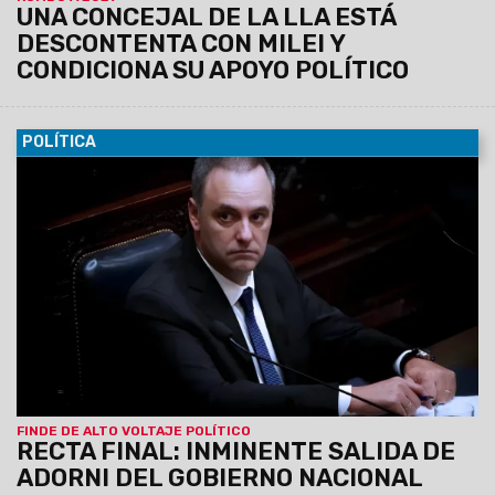
UNA CONCEJAL DE LA LLA ESTÁ
DESCONTENTA CON MILEI Y
CONDICIONA SU APOYO POLÍTICO
POLÍTICA
26/06/2026
El Presidente Javier Milei retorna este sábado
a la Argentina de su viaje a España, y podrían generarse
definiciones sobre la inminente salida del todavía Jefe de
Gabinete. Karina Milei, se reunió esta tarde con el Ministro del
Interior, Diego Santilli; con Martín Menem; con Toto Caputo; y
con el Canciller, Pablo Quirno.
El Caso Adorni le generó un
tremendo desgaste político al Gobierno Nacional, en
medio de la investigación de la Justicia y la crítica
masiva del Congreso.
FINDE DE ALTO VOLTAJE POLÍTICO
RECTA FINAL: INMINENTE SALIDA DE
ADORNI DEL GOBIERNO NACIONAL