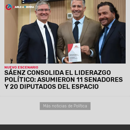
diputados provinciales,
el oficialismo ratificó su victoria
de mayo al asegurarse 11 de las 12 bancas en el Senado
y 20 de 30 en Diputados.
La nueva conformación de la
Legislatura dará continuidad a la agenda política e
institucional para el nuevo ciclo de cuatro años.
NUEVO ESCENARIO
SÁENZ CONSOLIDA EL LIDERAZGO
POLÍTICO: ASUMIERON 11 SENADORES
Y 20 DIPUTADOS DEL ESPACIO
Más noticias de Política