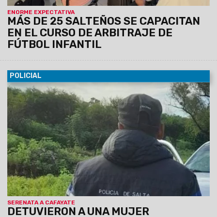
ENORME EXPECTATIVA
MÁS DE 25 SALTEÑOS SE CAPACITAN
EN EL CURSO DE ARBITRAJE DE
FÚTBOL INFANTIL
POLICIAL
26/02/2024
En el marco del operativo “Edición 50°
Serenata de Cayafate”, ayer la Dirección General de
Investigaciones concretó la demora de una mujer que
registraba pedido de captura. Fue puesta a disposición de la
justicia.
SERENATA A CAFAYATE
DETUVIERON A UNA MUJER