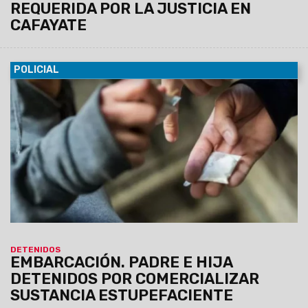
REQUERIDA POR LA JUSTICIA EN
CAFAYATE
POLICIAL
09/02/2024
La fiscalía requirió al Juzgado de Garantías en
turno el libramiento de la orden de allanamiento
correspondiente y se detuvo a padre e hija.
DETENIDOS
EMBARCACIÓN. PADRE E HIJA
DETENIDOS POR COMERCIALIZAR
SUSTANCIA ESTUPEFACIENTE