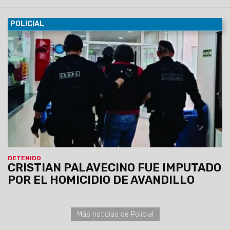
POLICIAL
09/02/2024
Está acusado de forma provisional de ser el
autor material del homicidio ocurrido en la ciudad de Orán el
pasado mes de mayo de 2023. Asimismo Julio Tolaba, fue
imputado por el presunto encubrimiento del homicidio.
DETENIDO
CRISTIAN PALAVECINO FUE IMPUTADO
POR EL HOMICIDIO DE AVANDILLO
Más noticias de Policial