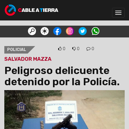
Toggl
navig
0
0
0
POLICIAL
SALVADOR MAZZA
Peligroso delicuente
detenido por la Policía.