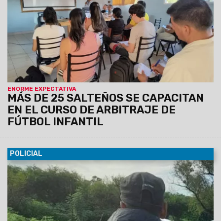
CIC de Gauchito Gil. Quienes deseen sumarse podrán
comunicarse al 3872266189.
ENORME EXPECTATIVA
MÁS DE 25 SALTEÑOS SE CAPACITAN
EN EL CURSO DE ARBITRAJE DE
FÚTBOL INFANTIL
POLICIAL
26/02/2024
En el marco del operativo “Edición 50°
Serenata de Cayafate”, ayer la Dirección General de
Investigaciones concretó la demora de una mujer que
registraba pedido de captura. Fue puesta a disposición de la
justicia.