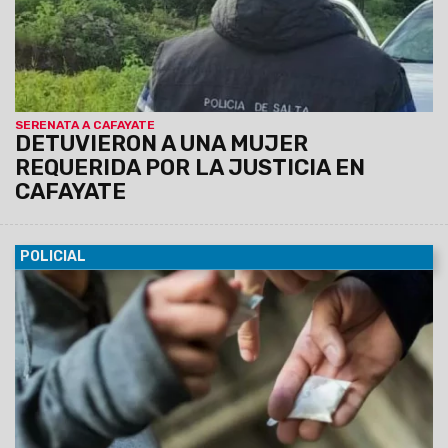
SERENATA A CAFAYATE
DETUVIERON A UNA MUJER
REQUERIDA POR LA JUSTICIA EN
CAFAYATE
POLICIAL
09/02/2024
La fiscalía requirió al Juzgado de Garantías en
turno el libramiento de la orden de allanamiento
correspondiente y se detuvo a padre e hija.