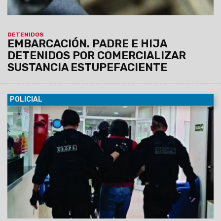
DETENIDOS
EMBARCACIÓN. PADRE E HIJA
DETENIDOS POR COMERCIALIZAR
SUSTANCIA ESTUPEFACIENTE
POLICIAL
09/02/2024
Está acusado de forma provisional de ser el
autor material del homicidio ocurrido en la ciudad de Orán el
pasado mes de mayo de 2023. Asimismo Julio Tolaba, fue
imputado por el presunto encubrimiento del homicidio.