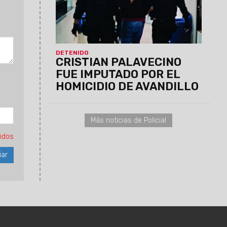
el pasado mes de mayo de 2023.
Asimismo Julio Tolaba, fue imputado por
el presunto encubrimiento del homicidio.
DETENIDO
CRISTIAN PALAVECINO
FUE IMPUTADO POR EL
HOMICIDIO DE AVANDILLO
Más noticias de Policial
idos