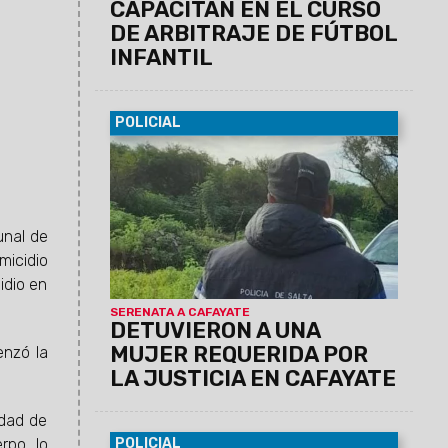
CAPACITAN EN EL CURSO
DE ARBITRAJE DE FÚTBOL
INFANTIL
POLICIAL
26/02/2024
En el marco del operativo
“Edición 50° Serenata de Cayafate”, ayer
la Dirección General de Investigaciones
concretó la demora de una mujer que
registraba pedido de captura. Fue puesta
unal de
a disposición de la justicia.
micidio
idio en
SERENATA A CAFAYATE
DETUVIERON A UNA
MUJER REQUERIDA POR
enzó la
LA JUSTICIA EN CAFAYATE
udad de
POLICIAL
rpo, lo