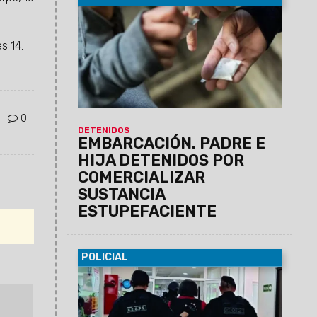
09/02/2024
La fiscalía requirió al
Juzgado de Garantías en turno el
libramiento de la orden de allanamiento
s 14.
correspondiente y se detuvo a padre e
hija.
0
DETENIDOS
EMBARCACIÓN. PADRE E
HIJA DETENIDOS POR
COMERCIALIZAR
SUSTANCIA
ESTUPEFACIENTE
POLICIAL
09/02/2024
Está acusado de forma
provisional de ser el autor material del
homicidio ocurrido en la ciudad de Orán