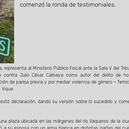
comenzó la ronda de testimoniales.
 representa al Ministerio Público Fiscal ante la Sala V del Trib
te contra Julio César Calisaya como autor del delito de ho
ación de pareja previa y por mediar violencia de género – femic
 Vique.
 prestó declaración, dando su versión sobre lo sucedido y com
n una plaza ubicada en las márgenes del río Vaqueros de la ci
onó a su esposa con un arma blanca en distintas partes del cue