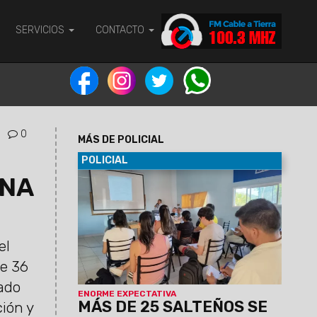
SERVICIOS
CONTACTO
0
MÁS DE POLICIAL
POLICIAL
ENA
05/11/2024
La formación dura 2
meses y está coordinada por Dante
Quipildor y Jorge Quispe árbitros de la
U.A.F. (Unión Argentina de Futsal). Los
encuentros son los viernes en el CIC de
el
Gauchito Gil. Quienes deseen sumarse
de 36
podrán comunicarse al 3872266189.
cado
ENORME EXPECTATIVA
MÁS DE 25 SALTEÑOS SE
ción y