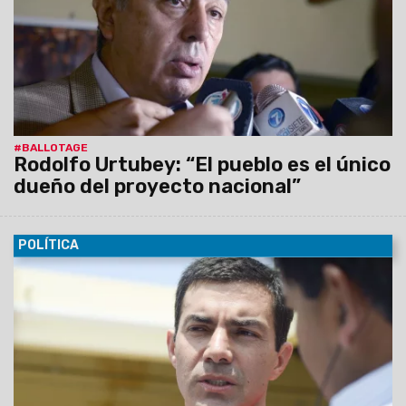
Scioli es inclusivo, tolerante y para todos".
#BALLOTAGE
Rodolfo Urtubey: “El pueblo es el único
dueño del proyecto nacional”
POLÍTICA
04/11/2015
El gobernador de Salta, Juan Manuel Urtubey
aseguró en Radio Mitre de Buenos Aires que "nosotros
tenemos a mi juicio el mejor candidato a presidente, ha
planteado y está planteando una agenda de trabajo muy
sustantiva y totalmente coherente con lo que planteamos en
términos de desarrollo".