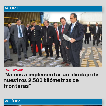
ACTUAL
04/11/2015
El candidato a presidente del Frente para la
Victoria, Daniel Scioli prometió un "blindaje de las fronteras"
para combatir al narcotráfico, además anunció el refuerzo de
los escudos Norte y Noroeste con efectivos de las fuerzas
de seguridad y de las Fuerzas Armadas.
#BALLOTAGE
"Vamos a implementar un blindaje de
nuestros 2.500 kilómetros de
fronteras"
POLÍTICA