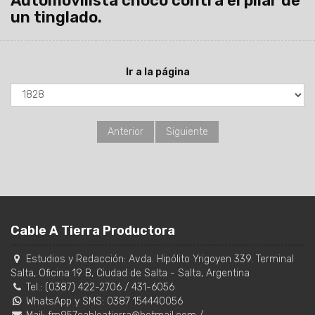
Automovilista chocó contra el pilar de
un tinglado.
Ir a la página
Anterior
Siguiente
Cable A Tierra Productora
Estudios y Redacción:
Avda. Hipólito Yrigoyen 339. Terminal
Salta, Oficina 19 B
,
Ciudad de Salta
-
Salta
,
Argentina
Tel.:
(0387) 422-2706
/
431-6056
WhatsApp y SMS: 0387 154440056