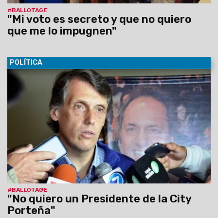
#BALLOTAGE
"Mi voto es secreto y que no quiero
que me lo impugnen"
POLÍTICA
06/11/2015
El Vicepresidente del bloque de diputados
nacionales del FpV, Pablo Kosiner dijo "lo mejor que le puede
pasar a Salta es que Scioli sea presidente" y aseguró "Daniel
Scioli ya no es el candidato exclusivo del FPV; debe
representar la referencia política de un sector de los
argentinos que queremos seguir protegiendo nuestra
industria nacional".
#BALLOTAGE
"No quiero un Presidente de la City
Porteña"