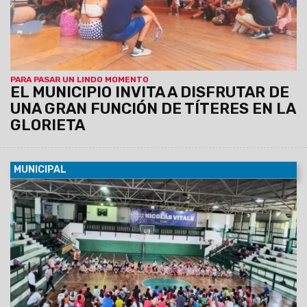
PARA PASAR UN LINDO MOMENTO
EL MUNICIPIO INVITA A DISFRUTAR DE
UNA GRAN FUNCIÓN DE TÍTERES EN LA
GLORIETA
MUNICIPAL
03/01/2025
Se extenderán hasta el 31 de enero de lunes a
viernes en el horario de 9 a 12. La propuesta incluye
actividades recreativas, deportivas y educativas. Las
mismas están destinadas a menores de 6 a 13 años de
edad.