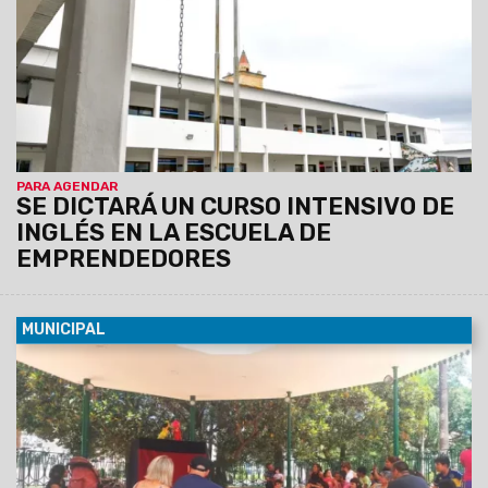
PARA AGENDAR
SE DICTARÁ UN CURSO INTENSIVO DE
INGLÉS EN LA ESCUELA DE
EMPRENDEDORES
MUNICIPAL
03/01/2025
En vacaciones, los títeres llegan al espacio
icónico de la plaza 9 de Julio, el sábado 4 a las 11:30, con
entrada libre y gratuita. La obra se titula “La Abuela de los
pájaros” y estará a cargo de la Escuela de títeres de Toni
Sagárnaga.