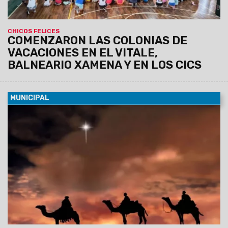
CHICOS FELICES
COMENZARON LAS COLONIAS DE
VACACIONES EN EL VITALE,
BALNEARIO XAMENA Y EN LOS CICS
MUNICIPAL
03/01/2025
Será el sábado 4 de enero a partir de las 20
horas en calle Esteco entre San Martín y Urquiza. El municipio
invita este fin de semana a recorrer y disfrutar de los Paseos
Artesanales que funcionan en el macrocentro de la ciudad.