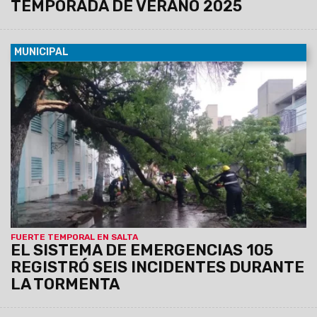
TEMPORADA DE VERANO 2025
MUNICIPAL
04/01/2025
Personal municipal intervino tras la caída de
árboles y ramas de gran porte en distintos puntos de la
ciudad, reportados por los vecinos. Los canales funcionaron
adecuadamente. No hubo anegamientos ni personas
evacuadas.
FUERTE TEMPORAL EN SALTA
EL SISTEMA DE EMERGENCIAS 105
REGISTRÓ SEIS INCIDENTES DURANTE
LA TORMENTA