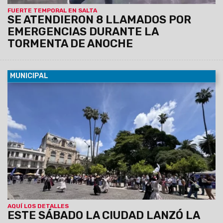
FUERTE TEMPORAL EN SALTA
SE ATENDIERON 8 LLAMADOS POR
EMERGENCIAS DURANTE LA
TORMENTA DE ANOCHE
MUNICIPAL
05/01/2025
Música, danzas y premios marcaron el inicio
de un verano lleno de actividades para turistas y salteños.
Tuvo lugar en la explanada del Cabildo. Acompañó el
intendente, Emiliano Durand, junto a funcionarios.
AQUÍ LOS DETALLES
ESTE SÁBADO LA CIUDAD LANZÓ LA