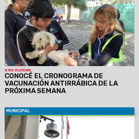
barrio Gauchito Gil y los asentamientos Virgen de Urkupiña,
Israel, Los Pinos y San Javier. La atención es gratuita y por
orden de llegada. Además, se hacen desparasitaciones.
A NO OLVIDAR
CONOCÉ EL CRONOGRAMA DE
VACUNACIÓN ANTIRRÁBICA DE LA
PRÓXIMA SEMANA
MUNICIPAL
04/01/2025
Los contenidos que se brindarán
corresponden al nivel inicial. Tendrá una duración de 2
meses. Habrá comisiones por la mañana y por la tarde, a
partir del lunes 13 de enero, en Avda. Independencia 910.