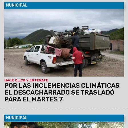
MUNICIPAL
04/01/2025
El operativo debía realizarse hoy en Villa
Asunción, pero a raíz de la lluvia en la zona debió
suspenderse. El objetivo es prevenir la proliferación del
mosquito vector del Dengue, retirando elementos que los
vecinos tienen en desuso.
HACE CLICK Y ENTERATE
POR LAS INCLEMENCIAS CLIMÁTICAS
EL DESCACHARRADO SE TRASLADÓ
PARA EL MARTES 7
MUNICIPAL
04/01/2025
El servicio se brindará de 9.30 a 12.30, en el