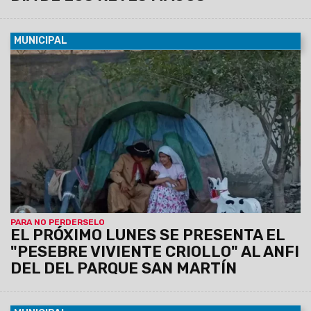
MUNICIPAL
03/01/2025
La presentación será el 6 de enero a las 18 hs,
con entrada libre y gratuita. Es un espectáculo destinado
para toda la familia y se encuentra a cargo de vecinos de
Villa Lavalle junto al Movimiento Navideño Salteño.
PARA NO PERDERSELO
EL PRÓXIMO LUNES SE PRESENTA EL
"PESEBRE VIVIENTE CRIOLLO" AL ANFI
DEL DEL PARQUE SAN MARTÍN