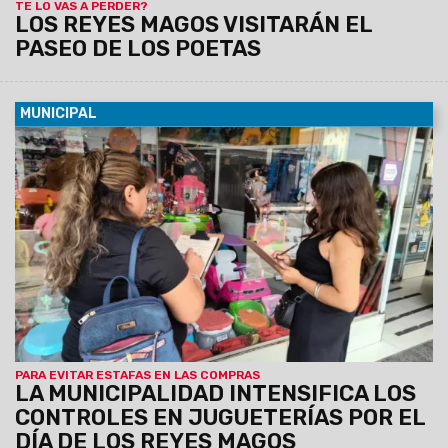
TE LO VAS A PERDER?
LOS REYES MAGOS VISITARÁN EL
PASEO DE LOS POETAS
MUNICIPAL
03/01/2025
Inspectores recorren locales comerciales con
el fin de garantizar, por ejemplo, la exhibición de precios,
vigencias de promociones y cobros dentro de las normativas
vigentes, entre otros. Se solicita a los consumidores dar
aviso ante posibles casos de incumplimientos.
PARA EVITAR ESTAFAS EN LAS COMPRAS
LA MUNICIPALIDAD INTENSIFICA LOS
CONTROLES EN JUGUETERÍAS POR EL
DÍA DE LOS REYES MAGOS