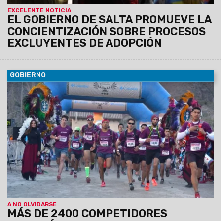
EXCELENTE NOTICIA
EL GOBIERNO DE SALTA PROMUEVE LA
CONCIENTIZACIÓN SOBRE PROCESOS
EXCLUYENTES DE ADOPCIÓN
GOBIERNO
02/05/2024
La 11º edición de la competencia de montaña
se llevará a cabo desde mañana y hasta el 5 de mayo en
escenarios de Salta y Jujuy.
A NO OLVIDARSE
MÁS DE 2400 COMPETIDORES