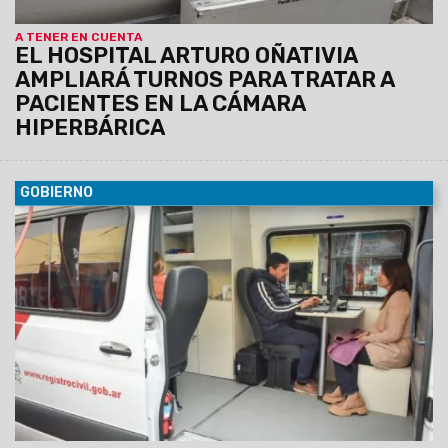
A TENER EN CUENTA
EL HOSPITAL ARTURO OÑATIVIA
AMPLIARÁ TURNOS PARA TRATAR A
PACIENTES EN LA CÁMARA
HIPERBÁRICA
GOBIERNO
02/05/2024
Estará en el lugar hasta mañana. Los
ciudadanos podrán hacer trámites de DNI, nuevos
ejemplares, actualizaciones de mayores y menores, como
así también, pasaportes.