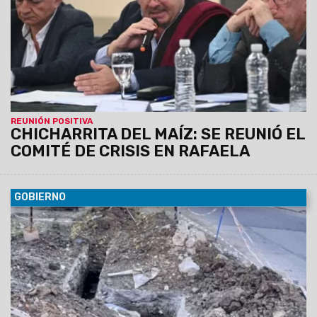
el trabajo que se viene realizando desde la COPROSAVE. Se
firmó un compromiso de unir esfuerzos y erradicar puentes
verdes".
REUNIÓN POSITIVA
CHICHARRITA DEL MAÍZ: SE REUNIÓ EL
COMITÉ DE CRISIS EN RAFAELA
GOBIERNO
02/05/2024
Se realizarán cortes programados en distintas
zonas del macrocentro para realizar las nuevas conexiones.
Hoy se trabajará en las esquinas de Santa Fe y Corrientes y
de Tucumán y Córdoba.