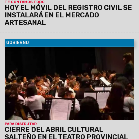
TE CONTAMOS TODO
HOY EL MÓVIL DEL REGISTRO CIVIL SE
INSTALARÁ EN EL MERCADO
ARTESANAL
GOBIERNO
30/04/2024
Desde las 21 hs, la Orquesta Sinfónica Infantil
y Juvenil presentará hoy un espectáculo, junto a invitados y
artistas destacados. La entrada será libre y gratuita.
PARA DISFRUTAR
CIERRE DEL ABRIL CULTURAL
SALTEÑO EN EL TEATRO PROVINCIAL