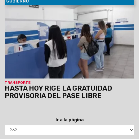
GOBIERNO
30/04/2024
Los estudiantes deben realizar su
actualización personalmente en el Centros de Atención al
Usuario de SAETA, con turno previo. Luego de concretado el
trámite, el estudiante podrá nuevamente contar con la
gratuidad del Pase Libre Estudiantil.
TRANSPORTE
HASTA HOY RIGE LA GRATUIDAD
PROVISORIA DEL PASE LIBRE
Ir a la página