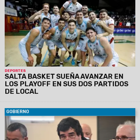
igualó la serie que continuará hoy 2 y el sábado 4 de mayo
en el estadio Delmi. Si es necesario un quinto partido, se
jugará en Córdoba.
DEPORTES
SALTA BASKET SUEÑA AVANZAR EN
LOS PLAYOFF EN SUS DOS PARTIDOS
DE LOCAL
GOBIERNO
02/05/2024
El ministro Martín de los Ríos participó en la
reunión convocada por el secretario de Bioeconomía
Fernando Vilella. Allí expuso la situación de la provincia, que
estima pérdidas por un 40% del total de la última cosecha, y