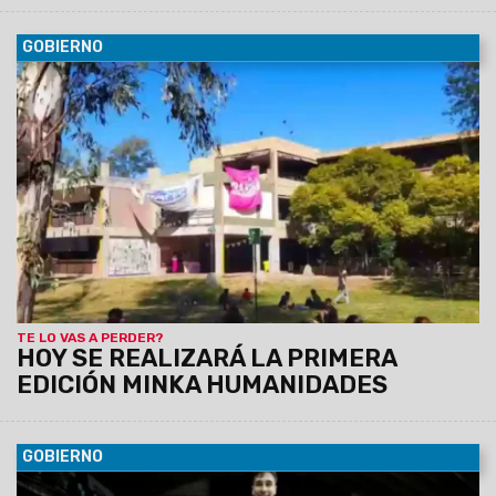
GOBIERNO
02/05/2024
Tendrá lugar de 9 a 13 hs, en el Campus de la
Facultad de Humanidades, con el acompañamiento del área
de Desarrollo Artesanal de la Secretaría de Cultura de la
Provincia.
TE LO VAS A PERDER?
HOY SE REALIZARÁ LA PRIMERA
EDICIÓN MINKA HUMANIDADES
GOBIERNO
02/05/2024
El equipo salteño venció al histórico Atenas e