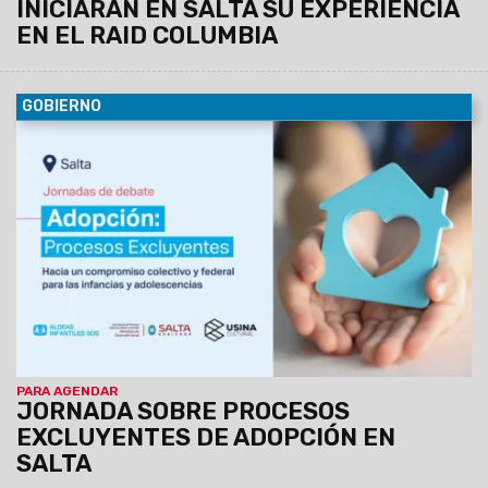
INICIARÁN EN SALTA SU EXPERIENCIA
EN EL RAID COLUMBIA
GOBIERNO
02/05/2024
La jornada será hoy 2 de mayo en Usina
Cultural de Salta (España 1 -98), de 9.30 a 13hs. Quienes
deseen asistir pueden reservar su cupo completando el
siguiente formulario de inscripción: https://bit.ly/Jornada-
Adopción-Salta
PARA AGENDAR
JORNADA SOBRE PROCESOS
EXCLUYENTES DE ADOPCIÓN EN
SALTA