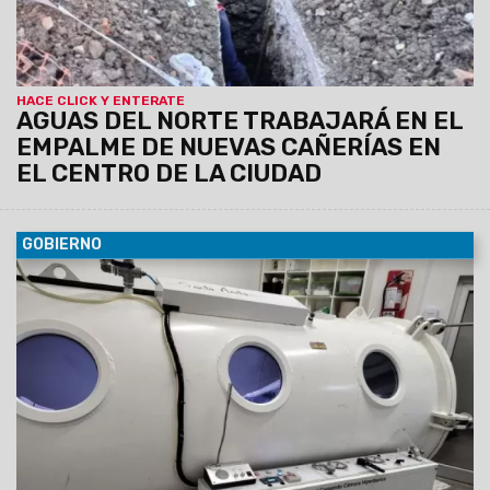
HACE CLICK Y ENTERATE
AGUAS DEL NORTE TRABAJARÁ EN EL
EMPALME DE NUEVAS CAÑERÍAS EN
EL CENTRO DE LA CIUDAD
GOBIERNO
02/05/2024
A mediados de mayo se prevé que el horario
de funcionamiento del servicio se extienda a jornada
completa, con lo que se beneficiará a más pacientes con
esta terapia, que se aplica desde el año 2019.