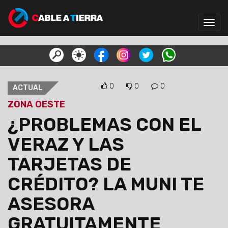
Toggl
navig
0
0
0
ACTUAL
ZONA OESTE
¿PROBLEMAS CON EL
VERAZ Y LAS
TARJETAS DE
CRÉDITO? LA MUNI TE
ASESORA
GRATUITAMENTE