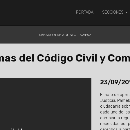
PORTADA
SECCIONES
SÁBADO 8 DE AGOSTO - 5:34:59
as del Código Civil y Com
23/09/20
El acto de apert
Justicia, Pamela
ciudadanía sobr
cada uno de los
cambiar la regu
necesidad por p
derechos a part