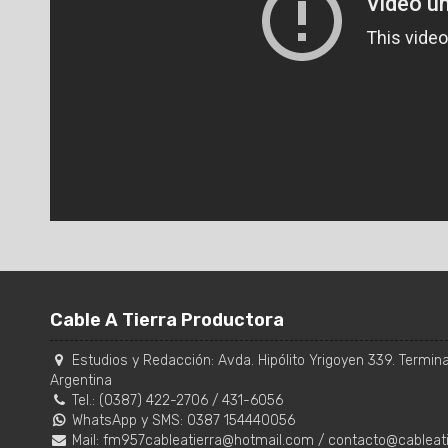
Cable A Tierra Productora
Estudios y Redacción:
Avda. Hipólito Yrigoyen 339. Terminal
Argentina
Tel.:
(0387) 422-2706
/
431-6056
WhatsApp y SMS: 0387 154440056
Mail:
fm957cableatierra@hotmail.com
/
contacto@cableat