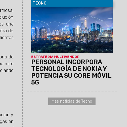
TECNO
ormosa,
03/02/2026
Personal avanza en la
modernización de su red móvil,
olución
implementando una estrategia
es: una
multivendor que fortalece el core y
otra de
acompaña las crecientes demandas del
lientes
ecosistema digital.
Entrá y enteráte
de todo lo nuevo que tiene Personal
.
zona de
ESTRATÉGIA MULTIVENDOR
PERSONAL INCORPORA
permite
TECNOLOGÍA DE NOKIA Y
nciando
POTENCIA SU CORE MÓVIL
5G
Más noticias de Tecno
ación y
igas en