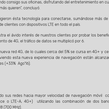
ndo consigo sus oficinas, disfrutando del entretenimiento en cu
más quieren”, concluyó.
eligieron ésta tecnología para conectarse, sumándose más de
e clientes con dispositivos LTE en todo el país.
ra el ávido interés de nuestros clientes por probar los benefi
to de 4G, el tráfico de datos se multiplicó por 6.
a nueva red 4G, de lo cuales cerca del 5% se cursa en 4G+ y ce
iviendo esta nueva experiencia de navegación están alcanz
es (+33% Ago’16).
ndo sus redes hacia mayor velocidad de navegación móvil c
ance o LTE-A, 4G+) utilizando las combinación de dos ban
28 (700 MHz).