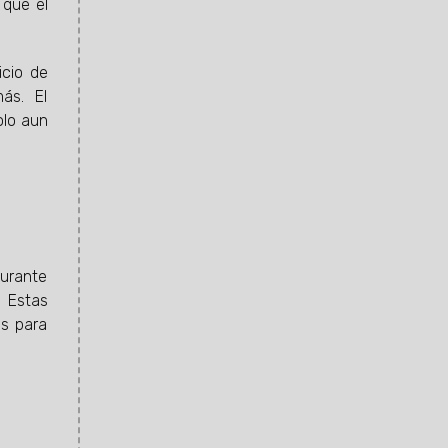
 que el
icio de
más. El
olo aun
durante
. Estas
os para