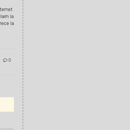
nternet
laim la
rece la
0