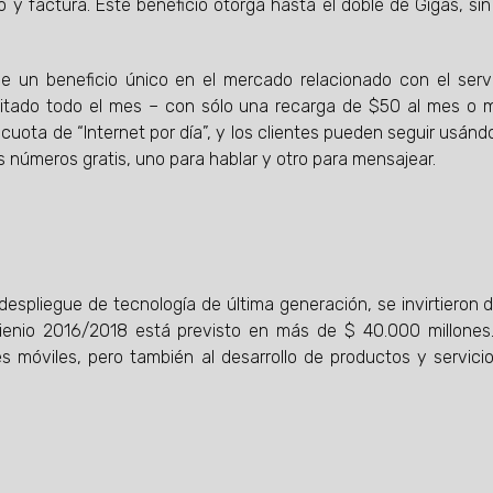
o y factura. Este beneficio otorga hasta el doble de Gigas, sin
ce un beneficio único en el mercado relacionado con el serv
imitado todo el mes – con sólo una recarga de $50 al mes o 
cuota de “Internet por día”, y los clientes pueden seguir usánd
os números gratis, uno para hablar y otro para mensajear.
despliegue de tecnología de última generación, se invirtieron 
trienio 2016/2018 está previsto en más de $ 40.000 millones
es móviles, pero también al desarrollo de productos y servici