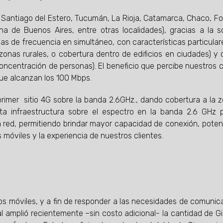
 Santiago del Estero, Tucumán, La Rioja, Catamarca, Chaco, F
ana de Buenos Aires, entre otras localidades), gracias a la s
as de frecuencia en simultáneo, con características particular
zonas rurales, o cobertura dentro de edificios en ciudades) y 
ncentración de personas). El beneficio que percibe nuestros c
que alcanzan los 100 Mbps.
rimer sitio 4G sobre la banda 2.6GHz., dando cobertura a la 
ta infraestructura sobre el espectro en la banda 2.6 GHz 
la red, permitiendo brindar mayor capacidad de conexión, pote
 móviles y la experiencia de nuestros clientes.
os móviles, y a fin de responder a las necesidades de comunic
 amplió recientemente –sin costo adicional- la cantidad de G