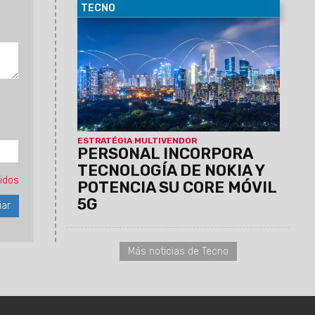
TECNO
03/02/2026
Personal avanza en la
modernización de su red móvil,
implementando una estrategia
multivendor que fortalece el core y
acompaña las crecientes demandas del
ecosistema digital.
Entrá y enteráte
de todo lo nuevo que tiene Personal
.
ESTRATÉGIA MULTIVENDOR
PERSONAL INCORPORA
TECNOLOGÍA DE NOKIA Y
idos
POTENCIA SU CORE MÓVIL
5G
Más noticias de Tecno