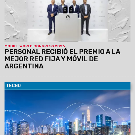
top de descarga en la red fija de 469 Mbps. En relación
con la red móvil registró una velocidad de descarga
media de 55,48 Mbps y una velocidad de descarga
media 5G de 518,8 Mbps.
MOBILE WORLD CONGRESS 2026
PERSONAL RECIBIÓ EL PREMIO A LA
MEJOR RED FIJA Y MÓVIL DE
ARGENTINA
TECNO
03/02/2026
Personal avanza en la modernización de su
red móvil, implementando una estrategia multivendor que
fortalece el core y acompaña las crecientes demandas del
ecosistema digital.
Entrá y enteráte de todo lo nuevo
que tiene Personal
.