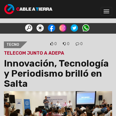
Toggl
navig
0
0
0
TECNO
TELECOM JUNTO A ADEPA
Innovación, Tecnología
y Periodismo brilló en
Salta