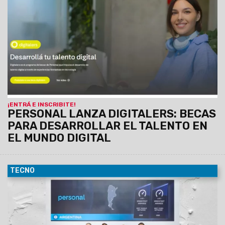
digital en jóvenes de todo el país. La iniciativa ofrece acceso
a experiencias formativas intensivas en programación y
tecnologías digitales, orientadas a potenciar la empleabilidad
en un mercado laboral cada vez más demandante de perfiles
tecnológicos.
INSCRIPCIÓN
¡ENTRÁ E INSCRIBITE!
PERSONAL LANZA DIGITALERS: BECAS
PARA DESARROLLAR EL TALENTO EN
EL MUNDO DIGITAL
TECNO
10/03/2026
Personal, empresa de servicios de
conectividad fija y móvil fue galardonada por Ookla Ò , en el
marco del Mobile World Congress 2026 en Barcelona, con el
premio a la mejor red móvil y la red fija de la Argentina
durante el último semestre del año 2025
con una velocidad