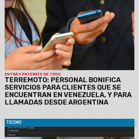
25/06/2026
Acompañando a sus clientes, la empresa
activó sin cargo pack de roaming para los clientes que están
en Venezuela y bonifica llamadas desde Personal móvil o
líneas fijas desde Argentina a ese destino.
Con el
compromiso de seguir acompañando a los clientes
ante la difícil situación generada por el desastre
sísmico en Venezuela, Personal dispuso de una serie
de medidas para garantizar que puedan seguir
comunicados.
ENTRÁ Y ENTERATE DE TODO
TERREMOTO: PERSONAL BONIFICA
SERVICIOS PARA CLIENTES QUE SE
ENCUENTRAN EN VENEZUELA, Y PARA
LLAMADAS DESDE ARGENTINA
TECNO
09/04/2026
Personal lanza la décima edición de digitalers,
su programa de becas que impulsa el desarrollo de talento