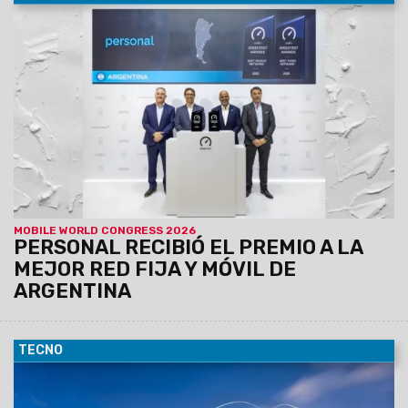
10/03/2026
Personal, empresa de servicios de
conectividad fija y móvil fue galardonada por Ookla Ò , en el
marco del Mobile World Congress 2026 en Barcelona, con el
premio a la mejor red móvil y la red fija de la Argentina
durante el último semestre del año 2025
con una velocidad
top de descarga en la red fija de 469 Mbps. En relación
con la red móvil registró una velocidad de descarga
media de 55,48 Mbps y una velocidad de descarga
media 5G de 518,8 Mbps.
MOBILE WORLD CONGRESS 2026
PERSONAL RECIBIÓ EL PREMIO A LA
MEJOR RED FIJA Y MÓVIL DE
ARGENTINA
TECNO
03/02/2026
Personal avanza en la modernización de su
red móvil, implementando una estrategia multivendor que