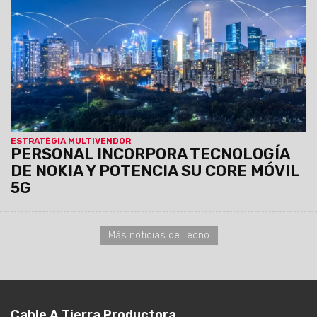
fortalece el core y acompaña las crecientes demandas del
ecosistema digital.
Entrá y enteráte de todo lo nuevo
que tiene Personal
.
ESTRATÉGIA MULTIVENDOR
PERSONAL INCORPORA TECNOLOGÍA
DE NOKIA Y POTENCIA SU CORE MÓVIL
5G
Más noticias de Tecno
Cable A Tierra Productora