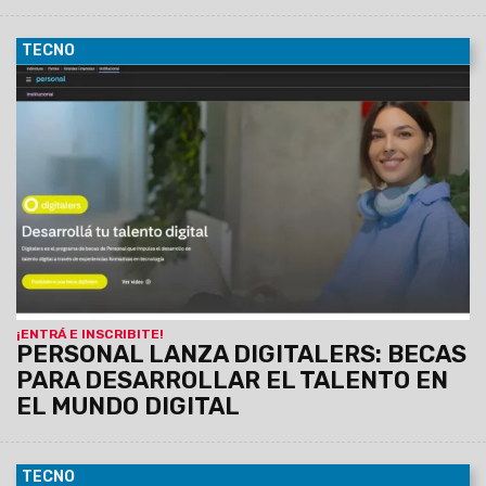
TECNO
09/04/2026
Personal lanza la décima edición de digitalers,
su programa de becas que impulsa el desarrollo de talento
digital en jóvenes de todo el país. La iniciativa ofrece acceso
a experiencias formativas intensivas en programación y
tecnologías digitales, orientadas a potenciar la empleabilidad
en un mercado laboral cada vez más demandante de perfiles
tecnológicos.
INSCRIPCIÓN
¡ENTRÁ E INSCRIBITE!
PERSONAL LANZA DIGITALERS: BECAS
PARA DESARROLLAR EL TALENTO EN
EL MUNDO DIGITAL
TECNO