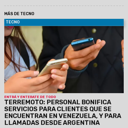
MÁS DE TECNO
TECNO
25/06/2026
Acompañando a sus clientes, la empresa
activó sin cargo pack de roaming para los clientes que están
en Venezuela y bonifica llamadas desde Personal móvil o
líneas fijas desde Argentina a ese destino.
Con el
compromiso de seguir acompañando a los clientes
ante la difícil situación generada por el desastre
sísmico en Venezuela, Personal dispuso de una serie
de medidas para garantizar que puedan seguir
comunicados.
ENTRÁ Y ENTERATE DE TODO
TERREMOTO: PERSONAL BONIFICA
SERVICIOS PARA CLIENTES QUE SE
ENCUENTRAN EN VENEZUELA, Y PARA
LLAMADAS DESDE ARGENTINA