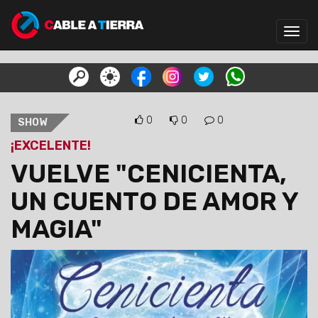
Toggl
navig
0
0
0
SHOW
¡EXCELENTE!
VUELVE "CENICIENTA,
UN CUENTO DE AMOR Y
MAGIA"