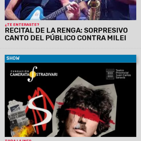
¿TE ENTERASTE?
RECITAL DE LA RENGA: SORPRESIVO
CANTO DEL PÚBLICO CONTRA MILEI
SHOW
11/07/2023
El miércoles 12 de julio a las 20, la Camerata
Stradivari ofrecerá un nuevo concierto en el marco de los
homenajes a grandes compositores argentinos. El mismo
tendrá lugar en el Teatro Provincial “Juan Carlos Saravia”
(Zuviría 70).
TODA LA INFO