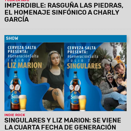
IMPERDIBLE: RASGUÑA LAS PIEDRAS,
EL HOMENAJE SINFÓNICO A CHARLY
GARCÍA
SHOW
22/06/2023
Liz Marion y Singulares
son los artistas
elegidos para llevar adelante la nueva fecha del ciclo musical
de Cerveza Salta. De esta forma, la Usina Cultural volverá a
encenderse el viernes 7 de julio a las 21 hs. con la cuarta
presentación de Generación Salta, un espacio que llegó para
quedarse.
INDIE ROCK
SINGULARES Y LIZ MARION: SE VIENE
LA CUARTA FECHA DE GENERACIÓN