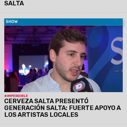
SALTA
SHOW
04/04/2023
"Es un espacio que nació de Boombox: un
ciclo que contiene a más de 20 artístas salteños. Desde
Cerveza Salta estamos convencidos de que hay muchísimo
talento en la provincia", opinó Juan Cossio, Brand Mánager de
Cerveza Salta.
#IMPERDIBLE
CERVEZA SALTA PRESENTÓ
GENERACIÓN SALTA: FUERTE APOYO A
LOS ARTISTAS LOCALES