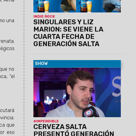
presentación de Generación Salta, un
espacio que llegó para quedarse.
INDIE ROCK
omo una
SINGULARES Y LIZ
MARION: SE VIENE LA
CUARTA FECHA DE
renata.
GENERACIÓN SALTA
tégicos
SHOW
rque no
04/04/2023
"Es un espacio que nació
ca, “el
de Boombox: un ciclo que contiene a
más de 20 artístas salteños. Desde
Cerveza Salta estamos convencidos de
que hay muchísimo talento en la
provincia", opinó Juan Cossio, Brand
Mánager de Cerveza Salta.
ecutará
vincia.
#IMPERDIBLE
rca que
CERVEZA SALTA
por eso
PRESENTÓ GENERACIÓN