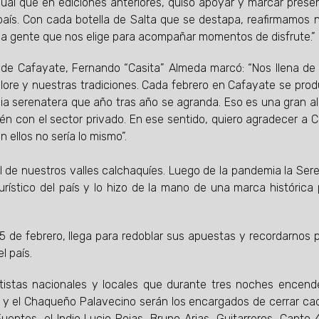
gual que en ediciones anteriores, quiso apoyar y marcar prese
 país. Con cada botella de Salta que se destapa, reafirmamos 
y la gente que nos elige para acompañar momentos de disfrute.”
 de Cafayate, Fernando “Casita” Almeda marcó: “Nos llena de 
lclore y nuestras tradiciones. Cada febrero en Cafayate se pro
lia serenatera que año tras año se agranda. Eso es una gran al
ién con el sector privado. En ese sentido, quiero agradecer a 
 ellos no sería lo mismo”.
al de nuestros valles calchaquíes. Luego de la pandemia la Ser
urístico del país y lo hizo de la mano de una marca histórica 
25 de febrero, llega para redoblar sus apuestas y recordarnos 
el país.
rtistas nacionales y locales que durante tres noches encend
 y el Chaqueño Palavecino serán los encargados de cerrar ca
ntes, el Indio Lucio Rojas, Bruno Arias, Guitarreros, Canto 