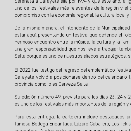
Serenata a Cafayate allá por 1974 y que este año, al i
uno de los festivales más relevantes de la región y el
compromiso con la economía regional, la cultura local 
De la misma manera, el intendente de la Municipalidad
estar aquí, presentando un festival que defiende el fo
hermoso encuentro entre la música, la cultura y la fami
una gran responsabilidad que nos lleva a trabajar tamb
Salta porque es uno de nuestros aliados estratégicos, sin
El 2022 fue testigo del regreso del emblemático festiv
Cafayate volvió a posicionarse dentro del calendario t
provincia como lo es Cerveza Salta.
Su edición número 49, prevista para los días 23, 24 y 
es uno de los festivales más importantes de la región y 
Para esta entrega, la cartelera incluye destacados a
famosa Bodega Encantada. Lázaro Caballero, Los Tekis
serenatera. A ellos se le suman nombres como Juan Fue