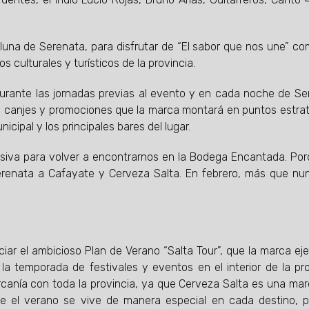
una de Serenata, para disfrutar de “El sabor que nos une” c
culturales y turísticos de la provincia.
urante las jornadas previas al evento y en cada noche de Se
os, canjes y promociones que la marca montará en puntos estra
unicipal y los principales bares del lugar.
egresiva para volver a encontrarnos en la Bodega Encantada. Po
renata a Cafayate y Cerveza Salta. En febrero, más que nun
ciar el ambicioso Plan de Verano “Salta Tour”, que la marca ej
 temporada de festivales y eventos en el interior de la pro
canía con toda la provincia, ya que Cerveza Salta es una ma
ue el verano se vive de manera especial en cada destino, 