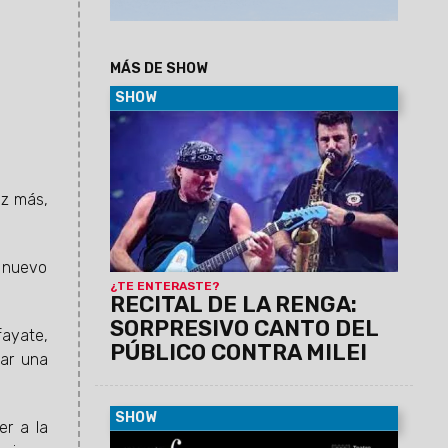
MÁS DE SHOW
SHOW
07/01/2024
La banda tuvo su recital
en Racing que duró alrededor de tres
horas con alrededor de 30 canciones y
esto pasó cuando el público se refirió al
ez más,
presidente.
n nuevo
¿TE ENTERASTE?
RECITAL DE LA RENGA:
SORPRESIVO CANTO DEL
fayate,
PÚBLICO CONTRA MILEI
ñar una
SHOW
er a la
11/07/2023
El miércoles 12 de julio a