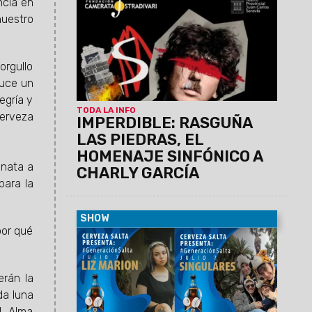
ncia en
las 20, la Camerata Stradivari ofrecerá
nuestro
un nuevo concierto en el marco de los
homenajes a grandes compositores
argentinos. El mismo tendrá lugar en el
orgullo
Teatro Provincial “Juan Carlos Saravia”
(Zuviría 70).
duce un
egría y
TODA LA INFO
Cerveza
IMPERDIBLE: RASGUÑA
LAS PIEDRAS, EL
HOMENAJE SINFÓNICO A
enata a
CHARLY GARCÍA
para la
SHOW
por qué
22/06/2023
Liz Marion y Singulares
son los artistas elegidos para llevar
adelante la nueva fecha del ciclo musical
erán la
de Cerveza Salta. De esta forma, la Usina
Cultural volverá a encenderse el viernes
da luna
7 de julio a las 21 hs. con la cuarta
4, Alma