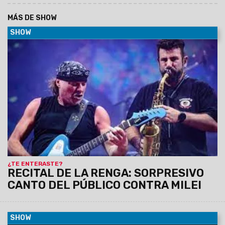
MÁS DE SHOW
SHOW
07/01/2024
La banda tuvo su recital en Racing que duró
alrededor de tres horas con alrededor de 30 canciones y
esto pasó cuando el público se refirió al presidente.
¿TE ENTERASTE?
RECITAL DE LA RENGA: SORPRESIVO
CANTO DEL PÚBLICO CONTRA MILEI
SHOW