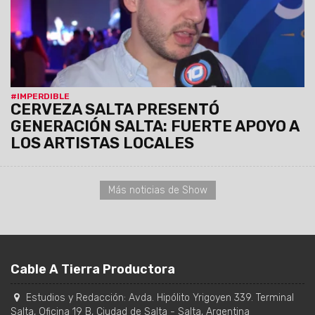
#IMPERDIBLE
CERVEZA SALTA PRESENTÓ
GENERACIÓN SALTA: FUERTE APOYO A
LOS ARTISTAS LOCALES
Más noticias de Show
Cable A Tierra Productora
Estudios y Redacción:
Avda. Hipólito Yrigoyen 339. Terminal
Salta, Oficina 19 B
,
Ciudad de Salta
-
Salta
,
Argentina