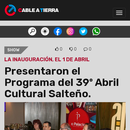
Toggl
navig
0
0
0
SHOW
LA INAUGURACIÓN, EL 1 DE ABRIL
Presentaron el
Programa del 39º Abril
Cultural Salteño.