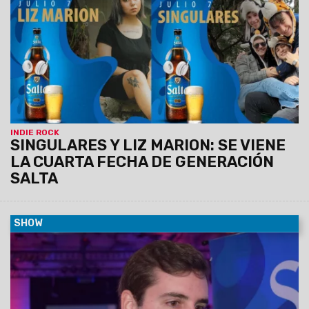
encenderse el viernes 7 de julio a las 21 hs. con la cuarta
presentación de Generación Salta, un espacio que llegó para
quedarse.
INDIE ROCK
SINGULARES Y LIZ MARION: SE VIENE
LA CUARTA FECHA DE GENERACIÓN
SALTA
SHOW
04/04/2023
"Es un espacio que nació de Boombox: un
ciclo que contiene a más de 20 artístas salteños. Desde
Cerveza Salta estamos convencidos de que hay muchísimo
talento en la provincia", opinó Juan Cossio, Brand Mánager de
Cerveza Salta.