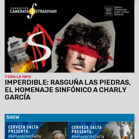
11/07/2023
El miércoles 12 de julio a las 20, la Camerata
Stradivari ofrecerá un nuevo concierto en el marco de los
homenajes a grandes compositores argentinos. El mismo
tendrá lugar en el Teatro Provincial “Juan Carlos Saravia”
(Zuviría 70).
TODA LA INFO
IMPERDIBLE: RASGUÑA LAS PIEDRAS,
EL HOMENAJE SINFÓNICO A CHARLY
GARCÍA
SHOW
22/06/2023
Liz Marion y Singulares
son los artistas
elegidos para llevar adelante la nueva fecha del ciclo musical
de Cerveza Salta. De esta forma, la Usina Cultural volverá a