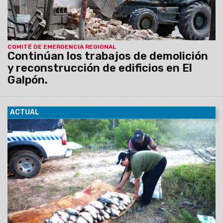
COMITÉ DE EMERGENCIA REGIONAL
Continúan los trabajos de demolición
y reconstrucción de edificios en El
Galpón.
ACTUAL
23/10/2015
La veda para la pesca deportiva rige en los ríos
Bermejo, sus afluentes, Pescado, Pilcomayo, los embalses
Las Lomitas, Campo Alegre y los sectores norte y sur del
dique Cabra Corral.