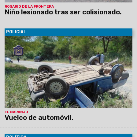
ROSARIO DE LA FRONTERA
Niño lesionado tras ser colisionado.
POLICIAL
26/10/2015
Uno de los ocupantes del automóvil, un joven
de 22 años resultó lesionado y fue derivado hacia el hospital
San Bernardo con diagnóstico de “fractura de ambos fémur,
paciente alcoholizado”.
EL NARANJO
Vuelco de automóvil.