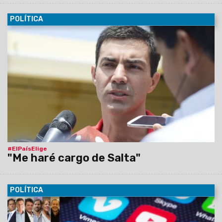
POLÍTICA
25/10/2015
Juan Manuel Urtubey emitió su voto en la
escuela Nº4010 Santa María Eufrasia Pelletier y en diálogo
con medios locales se refirió a las personas que dieron su
vida para que los argentinos tengamos 32 años seguidos de
democracia.
#ElPaísElige
"Me haré cargo de Salta"
POLÍTICA
25/10/2015
Más de 32 millones de Argentinos eligen hoy al
nuevo Presidente del País, que reemplazará a la saliente