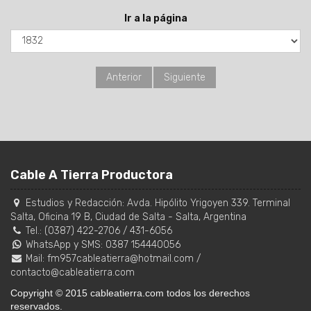
Ir a la página
Anterior
Siguiente
Cable A Tierra Productora
Estudios y Redacción:
Avda. Hipólito Yrigoyen 339. Terminal
Salta, Oficina 19 B
,
Ciudad de Salta
-
Salta
,
Argentina
Tel.:
(0387) 422-2706
/
431-6056
WhatsApp y SMS: 0387 154440056
Mail:
fm957cableatierra@hotmail.com
/
contacto@cableatierra.com
Copyright © 2015 cableatierra.com todos los derechos
reservados.