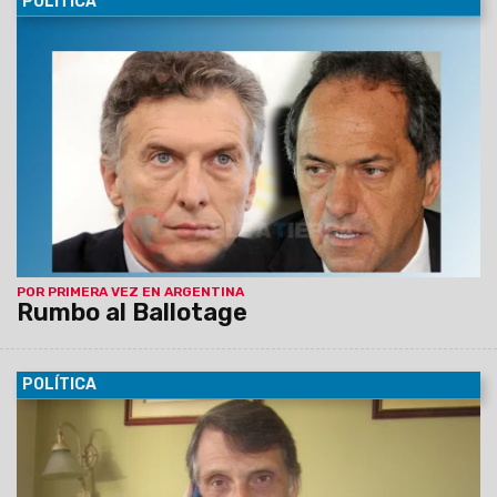
POLÍTICA
25/10/2015
El gobernador de la provincia de Buenos Aires,
Daniel Scioli, y el jefe de gobierno porteño, Mauricio Macri,
competirán por la presidencia de la Nación el próximo 22 de
noviembre. Será la primera vez que se concrete una
segunda vuelta.
POR PRIMERA VEZ EN ARGENTINA
Rumbo al Ballotage
POLÍTICA
25/10/2015
"Hoy vamos a tener que tener mucha
paciencia. Creo que sera una noche muy larga", opinó el
Diputado Nacional, Pablo Kosiner. Agregó que "Argentina toda
merece el Voto Electrónico".