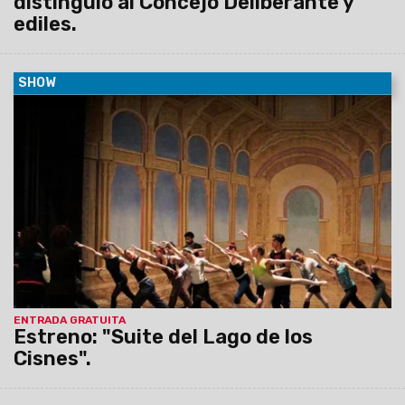
distinguió al Concejo Deliberante y
ediles.
SHOW
23/10/2015
Por primera vez, el Ballet de la Provincia de
Salta presenta: "Suite del Lago de los Cisnes" en dos Actos.
ENTRADA GRATUITA
Estreno: "Suite del Lago de los
Cisnes".