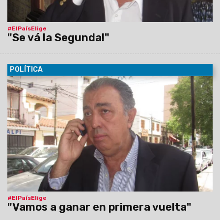
#ElPaísElige
"Se vá la Segunda!"
POLÍTICA
25/10/2015
"Al final de la jornada estaremos festejando el
triunfo de un gobierno justicialista que va continuar rigiendo
los destinos del país", sostuvo Rodolfo Urtubey.
#ElPaísElige
"Vamos a ganar en primera vuelta"