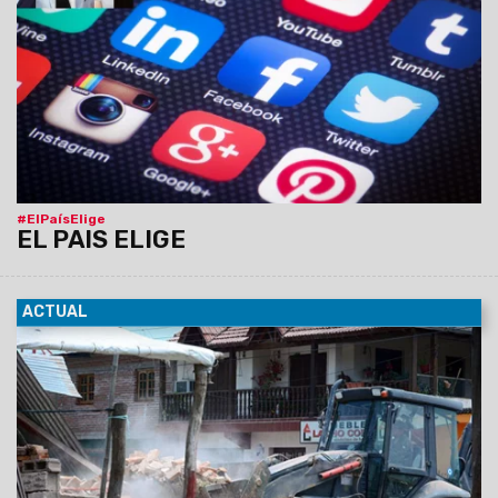
Cristina Fernandez de Kirchner, tras dos mandatos
consecutivos.
#ElPaísElige
Cobertura Especial de Cable A
Tierra, Fm 95.7 Mhz - www.cableatierra.com -
@fmcableatierra y Cable A Tierra TV.
#ElPaísElige
EL PAIS ELIGE
ACTUAL
23/10/2015
Se realizan tareas de demolición controlada en
inmuebles que sufrieron daños estructurales irreversibles
tras el sismo que afectó la localidad el sábado pasado