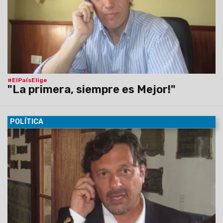
#ElPaísElige
"La primera, siempre es Mejor!"
POLÍTICA
25/10/2015
"Tuve la oportunidad de poner los problemas
del Norte Argentino en la agenda nacional. Y eso me llena de
satisfacción. Ahora, se vá la segunda!", bromeó el candidato
a Vice Presidente, Gustavo Sáenz.