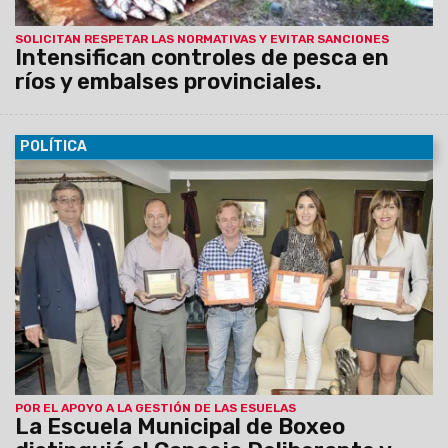
SOLICITAN RESPETAR LAS NORMATIVAS Y EVITAR SANCIONES
Intensifican controles de pesca en
ríos y embalses provinciales.
POLÍTICA
23/10/2015
El director de las Escuelas Municipales de
Boxeo, Jaime Muñoz, hizo entrega hoy de distinciones tanto
al titular del CD, Ricardo Villada, como a los ediles Mario
Moreno (PV), Romina Arroyo (SD) y Eliana Chuchuy (PJ) en
agradecimiento al apoyo que el Concejo Deliberante y la
Comisión de Deportes otorgaron a la gestión de las Escuelas.
POR EL APOYO A LA GESTIÓN DE LAS ESUELAS
La Escuela Municipal de Boxeo