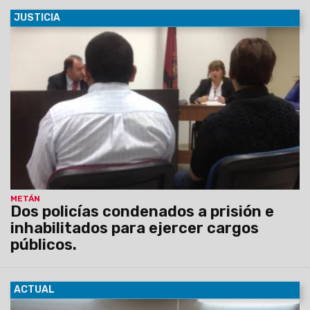
JUSTICIA
28/10/2015
El juez Sebastián Fucho, vocal de la Sala II del
Tribunal de Juicio de Metán, condenó a Esteban Ariel Valle y
Luciana Yésica del Carmen Pedraza.
METÁN
Dos policías condenados a prisión e
inhabilitados para ejercer cargos
públicos.
ACTUAL
28/10/2015
El sorteo bimestral del programa Cumplís y