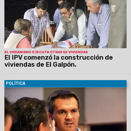
construcción. Por la emergencia, desde la semana próxima
el IPV se hará cargo de la reconstrucción de casas que no
pertenecen a planes del organismo.
EL ORGANISMO EJECUTA OTRAS 52 VIVIENDAS
El IPV comenzó la construcción de
viviendas de El Galpón.
POLÍTICA
28/10/2015
Juan Pablo Rodríguez, ministro de Gobierno,
aseguró que el candidato a presidente por el Frente para la
Victoria, se comprometió a realizar obras y otorgar recursos
para el crecimiento de la provincia