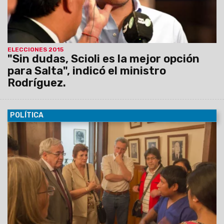
ELECCIONES 2015
"Sin dudas, Scioli es la mejor opción
para Salta", indicó el ministro
Rodríguez.
POLÍTICA
28/10/2015
Diputados recibieron a miembros de la
fundación Trabajo y Solidaridad que serán incorporados a la
planta del Estado, quienes le solicitaron a los legisladores
intercedan ante funcionarios del Ejecutivo Provincial para
clarificar algunos puntos sobre el traspaso laboral.