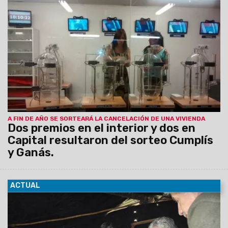
Ganás permitió que cuatro familias con sus pagos al día
resultaran beneficiadas con montos que serán debitados de
sus cuentas.
A FIN DE AÑO SE SORTEARÁ LA CANCELACIÓN DE UNA VIVIENDA
Dos premios en el interior y dos en
Capital resultaron del sorteo Cumplís
y Ganás.
ACTUAL
28/10/2015
Desde el sábado 17 de octubre, cuando ocurrió
el sismo en El Galpón, personal del IPV realiza el
relevamiento de daños y elabora proyectos para la