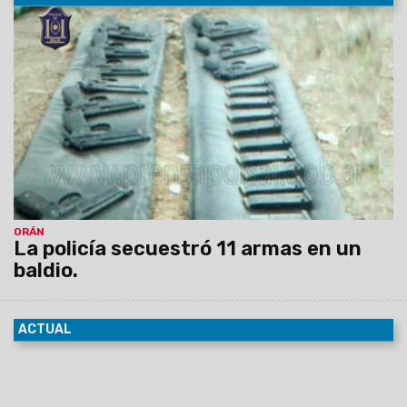
26/10/2015
Un llamado al Sistema de Emergencias alertó
la situación. Las armas corresponderían a las sustraídas a
Gendarmería Nacional el miércoles pasado.
ORÁN
La policía secuestró 11 armas en un
baldio.
ACTUAL
26/10/2015
Se colocaron puestos informativos sobre la
donación de órganos en 112 escuelas en Capital y 38 del
Interior, distribuidas en Cerrillos, Chicoana, La Caldera, Metán,