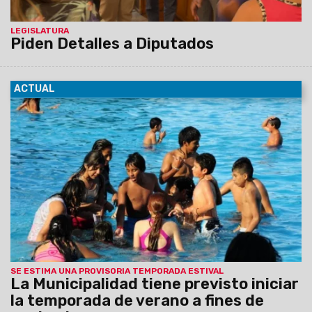
LEGISLATURA
Piden Detalles a Diputados
ACTUAL
27/10/2015
La subsecretaria de Deportes de la
Municipalidad, Zulma Pedraza, indicó que se está trabajando
en la puesta a punto de los tres natatorios con tareas de
mantenimiento.
SE ESTIMA UNA PROVISORIA TEMPORADA ESTIVAL
La Municipalidad tiene previsto iniciar
la temporada de verano a fines de