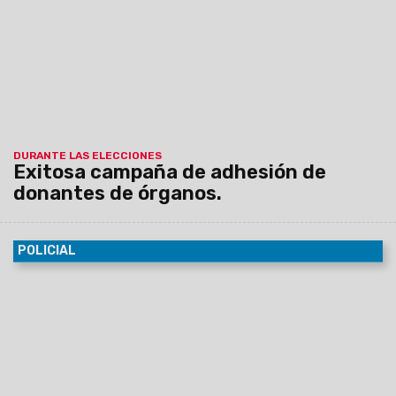
Rosario de Lerma y San Lorenzo.
DURANTE LAS ELECCIONES
Exitosa campaña de adhesión de
donantes de órganos.
POLICIAL
26/10/2015
El hecho se registró ayer en Ruta Provincial 25,
el conductor del moto vehículo resultó lesionado de
gravedad.