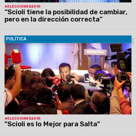
#ELECCIONES2015
“Scioli tiene la posibilidad de cambiar,
pero en la dirección correcta”
POLÍTICA
28/10/2015
“Para Salta lo mejor sería Daniel Scioli
presidente”. La posición del ministro de Gobierno, Juan Pablo
Rodríguez, tiene razón en el proyecto que el bonaerense
tiene para el país, pero mucho más en los beneficios
comprometidos para la provincia por el candidato del Frente
para la Victoria si el 22 de noviembre es elegido Presidente.
#ELECCIONES2015
"Scioli es lo Mejor para Salta"