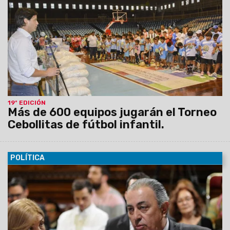
jugará en el verano y se pondrá en juego la copa Carmelo Di
Pietro en homenaje al creador del certamen.
19º EDICIÓN
Más de 600 equipos jugarán el Torneo
Cebollitas de fútbol infantil.
POLÍTICA
16/12/2015
El senador nacional por Salta, Rodolfo Urtubey
calificó como una medida absolutamente fuera de norma las
designaciones por decreto, sin pasar por el Senado de la
Nación, de dos miembros de la Corte.