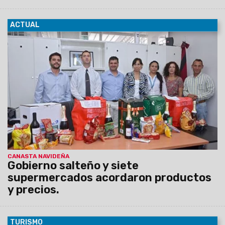
ACTUAL
18/12/2015
El convenio se firmó para mantener estables
precios de productos para las fiestas de fin de año. Estarán
disponibles desde hasta fin de mes. Los costos varían entre
$49.45 y $160.
CANASTA NAVIDEÑA
Gobierno salteño y siete
supermercados acordaron productos
y precios.
TURISMO