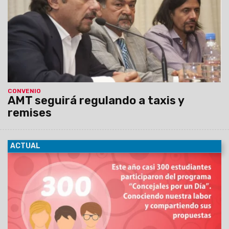
competencia de la Autoridad Metropolitana de Transporte.
CONVENIO
AMT seguirá regulando a taxis y
remises
ACTUAL
16/12/2015
El Programa “Concejales por un Día” realizado
durante el presente año en el Concejo Deliberante capitalino
contó con la participación de cerca de 300 alumnos de siete
instituciones educativas.