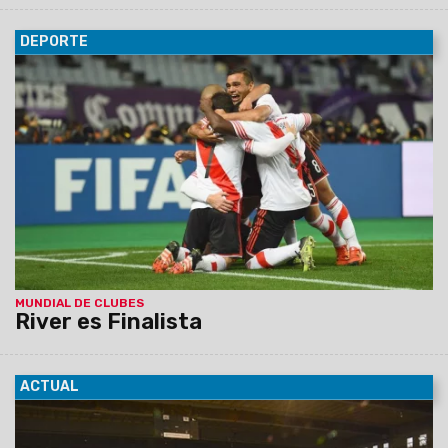
DEPORTE
16/12/2015
River venció a Sanfrecce y espera a Barcelona
en la final del Mundial de Clubes. El Millonario se impuso 1 a 0
con gol de Alario. Barovero, la figura. Los españoles deben
superar al Guangzhou.
MUNDIAL DE CLUBES
River es Finalista
ACTUAL
16/12/2015
En el lanzamiento del torneo se entregaron
camisetas y pelotas de fútbol a los equipos participantes. Se