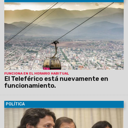
17/12/2015
En los últimos 15 días se cambió la totalidad del
cable que transporta las góndolas y se proyectan otros 20
años de operatividad antes de un nuevo reemplazo.
FUNCIONA EN EL HORARIO HABITUAL
El Teleférico está nuevamente en
funcionamiento.
POLÍTICA
17/12/2015
El jefe de Gabinete, Carlos Parodi, junto al
intendente del municipio capitalino, Gustavo Sáenz,
oficializaron la firma del convenio que prorroga la