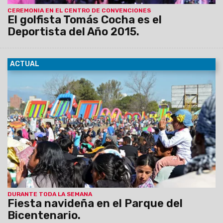
CEREMONIA EN EL CENTRO DE CONVENCIONES
El golfista Tomás Cocha es el
Deportista del Año 2015.
ACTUAL
18/12/2015
El Parque del Bicentenario ofrecerá una fiesta
navideña para los niños, del 19 al 23 del corriente, de 18 a 20,
y el día 24 de 12 a 13. Durante esos días estará Papá Noel y
habrá una urna para que los chicos depositen sus cartas.
DURANTE TODA LA SEMANA
Fiesta navideña en el Parque del
Bicentenario.