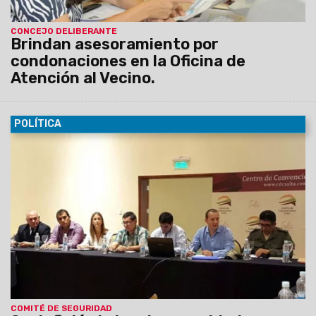
CONCEJO DELIBERANTE
Brindan asesoramiento por
condonaciones en la Oficina de
Atención al Vecino.
POLÍTICA
16/12/2015
En el Centro de Convenciones, diversas
dependencias municipales, provinciales y de respuesta,
participaron de la reunión del Comité de Seguridad de evento
que pasará por Salta los días 9, 10 y 11 de enero próximo.
COMITÉ DE SEGURIDAD