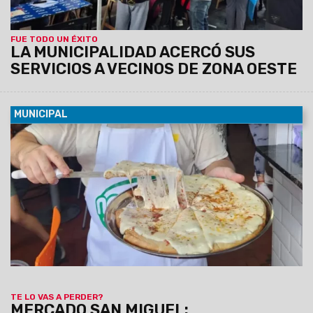
FUE TODO UN ÉXITO
LA MUNICIPALIDAD ACERCÓ SUS
SERVICIOS A VECINOS DE ZONA OESTE
MUNICIPAL
08/08/2026
Empanadas, tamales, humitas, locro, pizzas,
milanesas, minutas y muchas otras especialidades forman
parte de una amplia oferta de comidas caseras que invita a
salteños y turistas a disfrutar de los sabores de siempre a
precios accesibles.
TE LO VAS A PERDER?
MERCADO SAN MIGUEL: