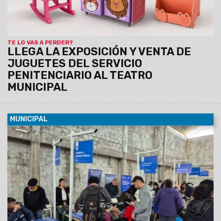
TE LO VAS A PERDER?
LLEGA LA EXPOSICIÓN Y VENTA DE
JUGUETES DEL SERVICIO
PENITENCIARIO AL TEATRO
MUNICIPAL
MUNICIPAL
09/08/2026
Esta mañana se realizó una nueva edición de
"La Muni en tu Barrio" en el Club Deportivo de Solís Pizarro,
donde los vecinos pudieron realizar trámites y gestiones
municipales y provinciales. Además, se desarrolló un
operativo de discapacidad para facilitar el acceso al
Certificado Único de Discapacidad (CUD) y otras
prestaciones.