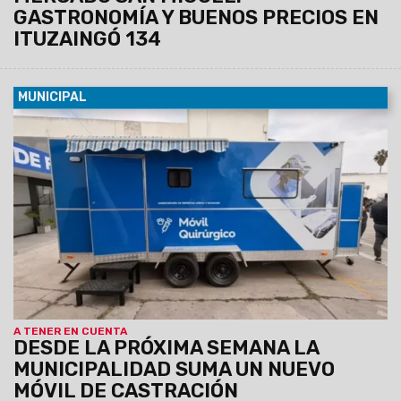
GASTRONOMÍA Y BUENOS PRECIOS EN
ITUZAINGÓ 134
MUNICIPAL
08/08/2026
La unidad, equipada con dos camillas, será
instalada de manera fija del lunes 10 al viernes 14 de agosto
en el SUM del barrio Sanidad, donde atenderá de 8.30 a 13 hs.
Los turnos se entregarán previamente vía Whatsapp
comunicándose al: 3872102659 y 3874861402
A TENER EN CUENTA
DESDE LA PRÓXIMA SEMANA LA
MUNICIPALIDAD SUMA UN NUEVO
MÓVIL DE CASTRACIÓN