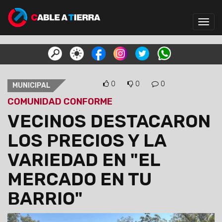
Toggl
navig
0
0
0
MUNICIPAL
COMUNIDAD CONFORME
VECINOS DESTACARON
LOS PRECIOS Y LA
VARIEDAD EN "EL
MERCADO EN TU
BARRIO"