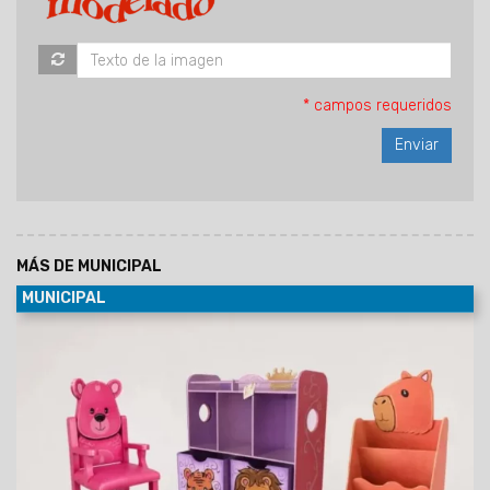
* campos requeridos
MÁS DE MUNICIPAL
MUNICIPAL
09/08/2026
La propuesta se realizará en el marco de las
actividades por el Día del Niño, el 10 y 11 de agosto, de 8:30 a
19 hs, con entrada libre y gratuita. Se exhibirán juguetes de
madera, artesanías infantiles, muebles y utilitarios
elaborados por la Dirección Industrial del Servicio
Penitenciario de Salta.