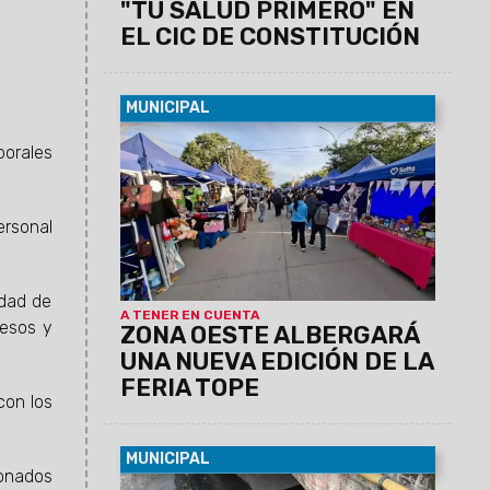
"TU SALUD PRIMERO" EN
EL CIC DE CONSTITUCIÓN
MUNICIPAL
07/08/2026
La actividad se llevará a
borales
cabo el sábado 8 de agosto, de 12 a 19
horas, en barrio Grand Bourg. Se espera
una gran convocatoría, ya que habrá 110
ersonal
emprendedores y el precio máximo
permitido por producto o combo será de
$20.000.
idad de
A TENER EN CUENTA
resos y
ZONA OESTE ALBERGARÁ
UNA NUEVA EDICIÓN DE LA
FERIA TOPE
con los
MUNICIPAL
ionados
06/08/2026
Se busca evitar la