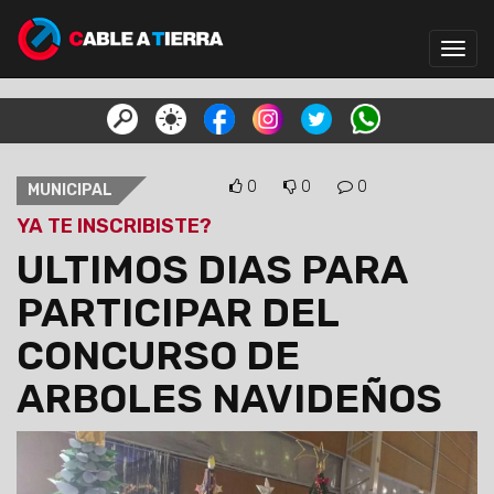
Toggl
navig
0
0
0
MUNICIPAL
YA TE INSCRIBISTE?
ULTIMOS DIAS PARA
PARTICIPAR DEL
CONCURSO DE
ARBOLES NAVIDEÑOS