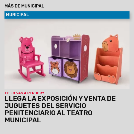
MÁS DE MUNICIPAL
MUNICIPAL
09/08/2026
La propuesta se realizará en el marco de las
actividades por el Día del Niño, el 10 y 11 de agosto, de 8:30 a
19 hs, con entrada libre y gratuita. Se exhibirán juguetes de
madera, artesanías infantiles, muebles y utilitarios
elaborados por la Dirección Industrial del Servicio
Penitenciario de Salta.
TE LO VAS A PERDER?
LLEGA LA EXPOSICIÓN Y VENTA DE
JUGUETES DEL SERVICIO
PENITENCIARIO AL TEATRO
MUNICIPAL