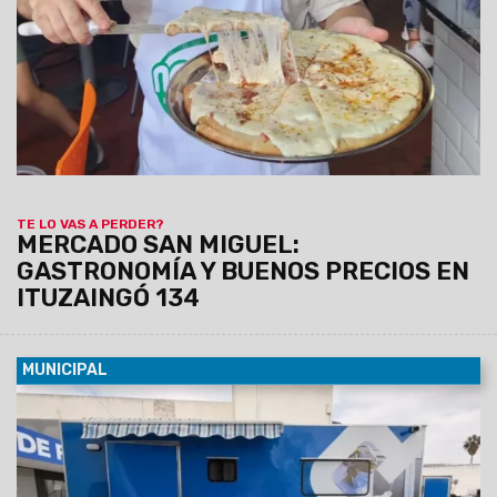
parte de una amplia oferta de comidas caseras que invita a
salteños y turistas a disfrutar de los sabores de siempre a
precios accesibles.
TE LO VAS A PERDER?
MERCADO SAN MIGUEL:
GASTRONOMÍA Y BUENOS PRECIOS EN
ITUZAINGÓ 134
MUNICIPAL
08/08/2026
La unidad, equipada con dos camillas, será
instalada de manera fija del lunes 10 al viernes 14 de agosto
en el SUM del barrio Sanidad, donde atenderá de 8.30 a 13 hs.
Los turnos se entregarán previamente vía Whatsapp
comunicándose al: 3872102659 y 3874861402