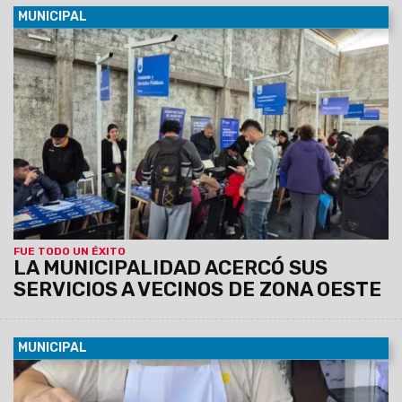
MUNICIPAL
09/08/2026
Esta mañana se realizó una nueva edición de
"La Muni en tu Barrio" en el Club Deportivo de Solís Pizarro,
donde los vecinos pudieron realizar trámites y gestiones
municipales y provinciales. Además, se desarrolló un
operativo de discapacidad para facilitar el acceso al
Certificado Único de Discapacidad (CUD) y otras
prestaciones.
FUE TODO UN ÉXITO
LA MUNICIPALIDAD ACERCÓ SUS
SERVICIOS A VECINOS DE ZONA OESTE
MUNICIPAL
08/08/2026
Empanadas, tamales, humitas, locro, pizzas,
milanesas, minutas y muchas otras especialidades forman