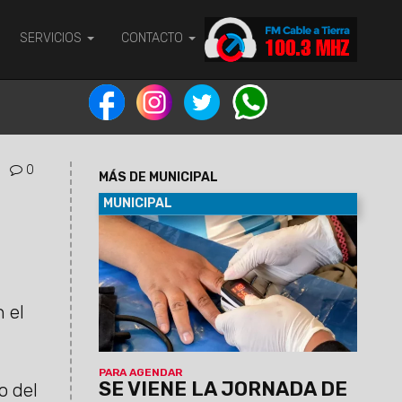
SERVICIOS
CONTACTO
0
MÁS DE MUNICIPAL
MUNICIPAL
07/08/2026
Será el viernes 7 de
agosto de 9 a 12 en el predio municipal
de zona este. Habrá servicios médicos,
odontológicos, nutricionistas, enfermería
y otros. La atención será por orden de
 el
llegada y estará destinada a vecinos de
la zona que requieran controles y
asesoramiento en salud.
PARA AGENDAR
SE VIENE LA JORNADA DE
o del