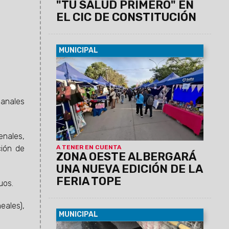
"TU SALUD PRIMERO" EN
EL CIC DE CONSTITUCIÓN
MUNICIPAL
07/08/2026
La actividad se llevará a
cabo el sábado 8 de agosto, de 12 a 19
horas, en barrio Grand Bourg. Se espera
una gran convocatoría, ya que habrá 110
canales
emprendedores y el precio máximo
permitido por producto o combo será de
$20.000.
enales,
A TENER EN CUENTA
ción de
ZONA OESTE ALBERGARÁ
UNA NUEVA EDICIÓN DE LA
FERIA TOPE
uos.
eales),
MUNICIPAL
06/08/2026
Se busca evitar la