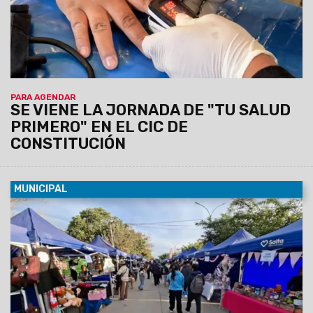
PARA AGENDAR
SE VIENE LA JORNADA DE "TU SALUD
PRIMERO" EN EL CIC DE
CONSTITUCIÓN
MUNICIPAL
07/08/2026
La actividad se llevará a cabo el sábado 8 de
agosto, de 12 a 19 horas, en barrio Grand Bourg. Se espera
una gran convocatoría, ya que habrá 110 emprendedores y el
precio máximo permitido por producto o combo será de
$20.000.