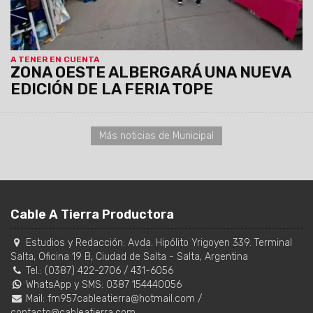
A TENER EN CUENTA
ZONA OESTE ALBERGARÁ UNA NUEVA
EDICIÓN DE LA FERIA TOPE
Más noticias de Municipal
Cable A Tierra Productora
Estudios y Redacción:
Avda. Hipólito Yrigoyen 339. Terminal
Salta, Oficina 19 B
,
Ciudad de Salta
-
Salta
,
Argentina
Tel.:
(0387) 422-2706
/
431-6056
WhatsApp y SMS: 0387 154440056
Mail:
fm957cableatierra@hotmail.com
/
contacto@cableatierra.com