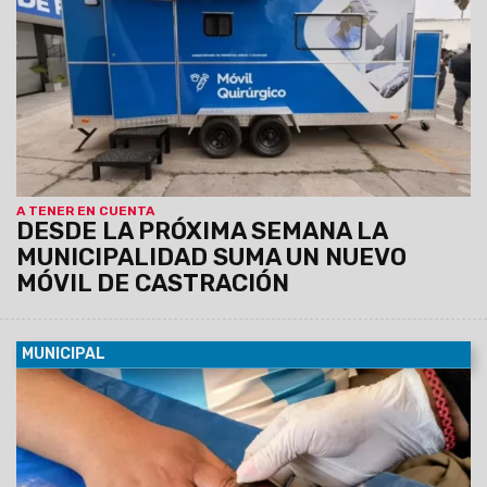
en el SUM del barrio Sanidad, donde atenderá de 8.30 a 13 hs.
Los turnos se entregarán previamente vía Whatsapp
comunicándose al: 3872102659 y 3874861402
A TENER EN CUENTA
DESDE LA PRÓXIMA SEMANA LA
MUNICIPALIDAD SUMA UN NUEVO
MÓVIL DE CASTRACIÓN
MUNICIPAL
07/08/2026
Será el viernes 7 de agosto de 9 a 12 en el
predio municipal de zona este. Habrá servicios médicos,
odontológicos, nutricionistas, enfermería y otros. La atención
será por orden de llegada y estará destinada a vecinos de la
zona que requieran controles y asesoramiento en salud.