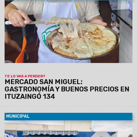
08/08/2026
Empanadas, tamales, humitas, locro, pizzas,
milanesas, minutas y muchas otras especialidades forman
parte de una amplia oferta de comidas caseras que invita a
salteños y turistas a disfrutar de los sabores de siempre a
precios accesibles.
TE LO VAS A PERDER?
MERCADO SAN MIGUEL:
GASTRONOMÍA Y BUENOS PRECIOS EN
ITUZAINGÓ 134
MUNICIPAL
08/08/2026
La unidad, equipada con dos camillas, será
instalada de manera fija del lunes 10 al viernes 14 de agosto