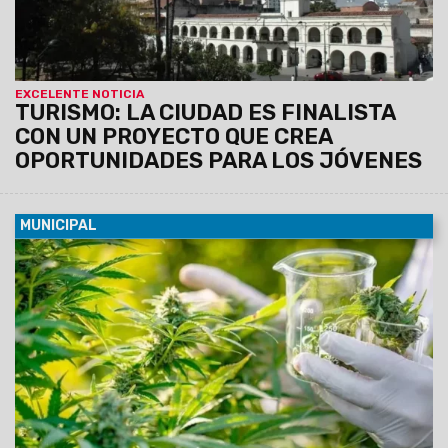
EXCELENTE NOTICIA
TURISMO: LA CIUDAD ES FINALISTA
CON UN PROYECTO QUE CREA
OPORTUNIDADES PARA LOS JÓVENES
MUNICIPAL
05/08/2026
La cita será el viernes 14 de agosto a las 10
en el Concejo Deliberante, Av. Líbano 891. El objetivo es
promover un espacio participativo, interdisciplinario e
informativo sobre la temática.