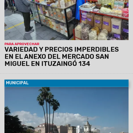
PARA APROVECHAR
VARIEDAD Y PRECIOS IMPERDIBLES
EN EL ANEXO DEL MERCADO SAN
MIGUEL EN ITUZAINGÓ 134
MUNICIPAL
06/08/2026
Se trata de un concurso nacional de la Red
Federal de Turismo junto a la Fundación Plan21 y la Fundación
Zurich. El proyecto salteño se denomina “Embajadores de la
sostenibilidad y la transformación del destino: La Voz Joven
del Turismo”.