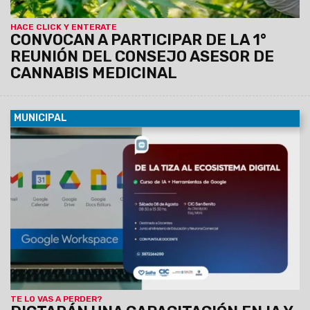
HACE CLICK Y ENTERATE
CONVOCAN A PARTICIPAR DE LA 1°
REUNIÓN DEL CONSEJO ASESOR DE
CANNABIS MEDICINAL
MUNICIPAL
05/08/2026
Con el objetivo de integrar nuevas tecnologías
en el aula, la Municipalidad, junto al Ministerio de Educación
de la Provincia y Neurona Comercial, impulsan un curso
destinado a docentes. La formación será este sábado 8 de
8:30 a 13:30 en el CIC de San Benito. Cuenta con puntaje.
TE LO VAS A PERDER?