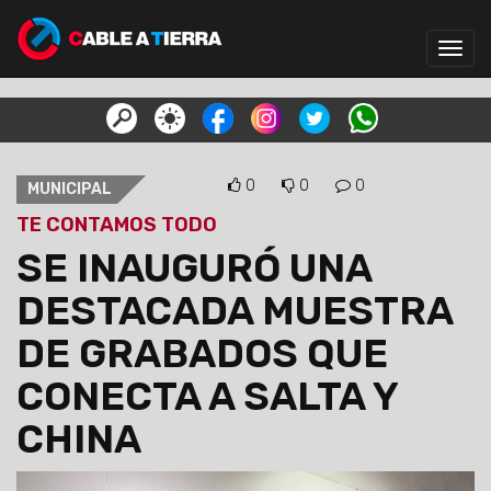
Toggl
navig
0
0
0
MUNICIPAL
TE CONTAMOS TODO
SE INAUGURÓ UNA
DESTACADA MUESTRA
DE GRABADOS QUE
CONECTA A SALTA Y
CHINA