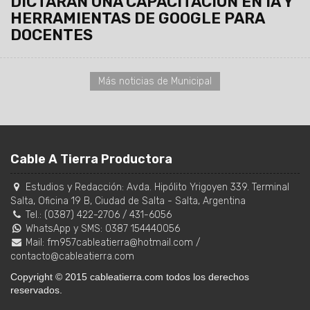
DICTARÁN UNA CAPACITACIÓN EN IA Y
HERRAMIENTAS DE GOOGLE PARA
DOCENTES
Más noticias de Municipal
Cable A Tierra Productora
Estudios y Redacción:
Avda. Hipólito Yrigoyen 339. Terminal
Salta, Oficina 19 B
,
Ciudad de Salta
-
Salta
,
Argentina
Tel.:
(0387) 422-2706
/
431-6056
WhatsApp y SMS: 0387 154440056
Mail:
fm957cableatierra@hotmail.com
/
contacto@cableatierra.com
Copyright © 2015 cableatierra.com todos los derechos
reservados.