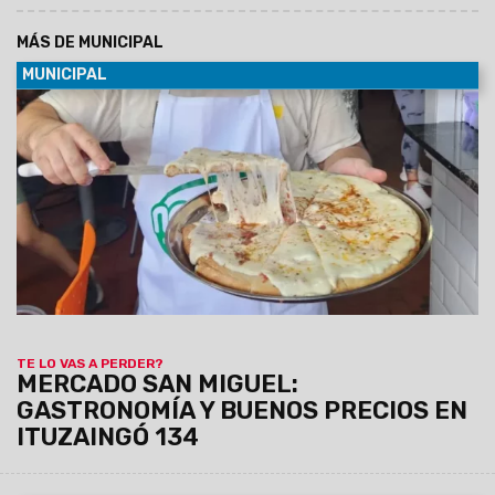
MÁS DE MUNICIPAL
MUNICIPAL
08/08/2026
Empanadas, tamales, humitas, locro, pizzas,
milanesas, minutas y muchas otras especialidades forman
parte de una amplia oferta de comidas caseras que invita a
salteños y turistas a disfrutar de los sabores de siempre a
precios accesibles.
TE LO VAS A PERDER?
MERCADO SAN MIGUEL:
GASTRONOMÍA Y BUENOS PRECIOS EN
ITUZAINGÓ 134