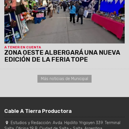
$20.000.
A TENER EN CUENTA
ZONA OESTE ALBERGARÁ UNA NUEVA
EDICIÓN DE LA FERIA TOPE
Más noticias de Municipal
Cable A Tierra Productora
Estudios y Redacción:
Avda. Hipólito Yrigoyen 339. Terminal
Salta, Oficina 19 B
,
Ciudad de Salta
-
Salta
,
Argentina