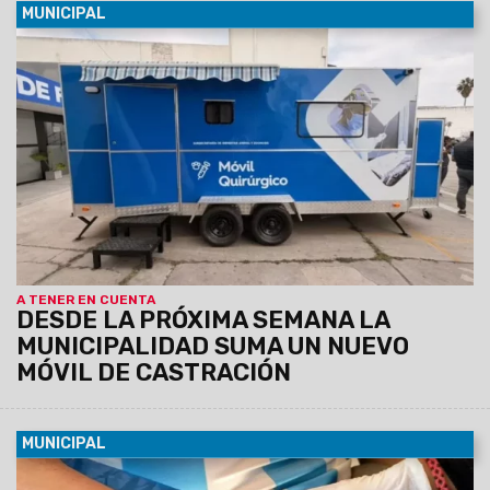
MUNICIPAL
08/08/2026
La unidad, equipada con dos camillas, será
instalada de manera fija del lunes 10 al viernes 14 de agosto
en el SUM del barrio Sanidad, donde atenderá de 8.30 a 13 hs.
Los turnos se entregarán previamente vía Whatsapp
comunicándose al: 3872102659 y 3874861402
A TENER EN CUENTA
DESDE LA PRÓXIMA SEMANA LA
MUNICIPALIDAD SUMA UN NUEVO
MÓVIL DE CASTRACIÓN
MUNICIPAL
07/08/2026
Será el viernes 7 de agosto de 9 a 12 en el