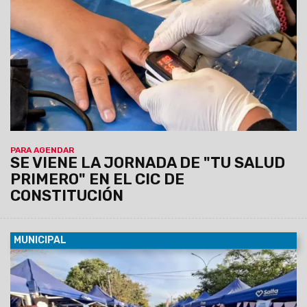
predio municipal de zona este. Habrá servicios médicos,
odontológicos, nutricionistas, enfermería y otros. La atención
será por orden de llegada y estará destinada a vecinos de la
zona que requieran controles y asesoramiento en salud.
PARA AGENDAR
SE VIENE LA JORNADA DE "TU SALUD
PRIMERO" EN EL CIC DE
CONSTITUCIÓN
MUNICIPAL
07/08/2026
La actividad se llevará a cabo el sábado 8 de
agosto, de 12 a 19 horas, en barrio Grand Bourg. Se espera
una gran convocatoría, ya que habrá 110 emprendedores y el
precio máximo permitido por producto o combo será de