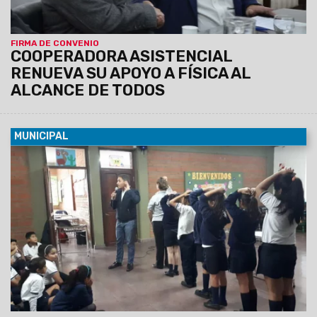
FIRMA DE CONVENIO
COOPERADORA ASISTENCIAL
RENUEVA SU APOYO A FÍSICA AL
ALCANCE DE TODOS
MUNICIPAL
02/04/2019
Personal de la Subsecretaría de Prevención y
Emergencias brindará las capacitaciones en las escuelas
Urquiza y Rivadavia, en la Universidad Católica de Salta, CIC
de barrio Vélez Sarsfield, DSU de barrio 9 de Julio y EDESA.