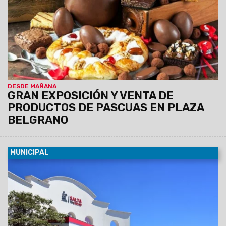
DESDE MAÑANA
GRAN EXPOSICIÓN Y VENTA DE
PRODUCTOS DE PASCUAS EN PLAZA
BELGRANO
MUNICIPAL
16/04/2019
Este martes se conmemora un nuevo
aniversario de la Fundación de Salta. El CCM permanecerá
cerrado y habrá guardias activas en algunas áreas.