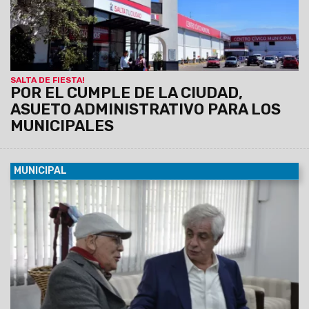
SALTA DE FIESTA!
POR EL CUMPLE DE LA CIUDAD,
ASUETO ADMINISTRATIVO PARA LOS
MUNICIPALES
MUNICIPAL
02/04/2019
Se firmó un nuevo convenio de colaboración
con la UNSa. La Cooperadora se suma nuevamente al taller
del profesor Daniel Córdoba, brindando un aporte económico
para fortalecer el ciclo de capacitación y la inclusión de
alumnos.