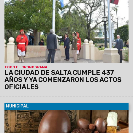
intendente Gustavo Sáenz y se llevarán a cabo en el Cabildo
y en el parque San Martín.
TODO EL CRONOGRAMA
LA CIUDAD DE SALTA CUMPLE 437
AÑOS Y YA COMENZARON LOS ACTOS
OFICIALES
MUNICIPAL
16/04/2019
Emprendedores de la ciudad ofrecerán sus
creaciones artesanales el miércoles 17. Los stands se
ubicarán sobre calle Balcarce desde las 9.