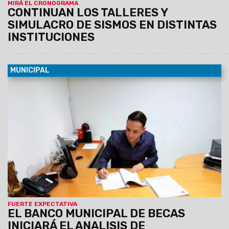
MIRÁ EL CRONOGRAMA
CONTINUAN LOS TALLERES Y
SIMULACRO DE SISMOS EN DISTINTAS
INSTITUCIONES
MUNICIPAL
01/04/2019
El viernes 29 cerraron las inscripciones y se
inscribieron más de 4 mil alumnos. La nómina de becados
estará disponible a partir del 7 de mayo próximo.
FUERTE EXPECTATIVA
EL BANCO MUNICIPAL DE BECAS
INICIARÁ EL ANALISIS DE