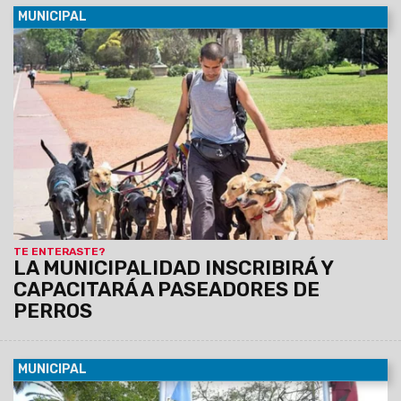
MUNICIPAL
16/04/2019
Se coordinan acciones para regularizar y
fomentar la actividad como fuente de salida laboral.
TE ENTERASTE?
LA MUNICIPALIDAD INSCRIBIRÁ Y
CAPACITARÁ A PASEADORES DE
PERROS
MUNICIPAL
16/04/2019
Los actos centrales serán presididos por el