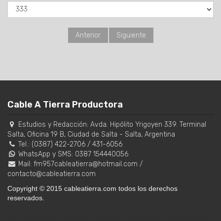
Anterior
Siguiente
Cable A Tierra Productora
Estudios y Redacción:
Avda. Hipólito Yrigoyen 339. Terminal
Salta, Oficina 19 B
,
Ciudad de Salta
-
Salta
,
Argentina
Tel.:
(0387) 422-2706
/
431-6056
WhatsApp y SMS: 0387 154440056
Mail:
fm957cableatierra@hotmail.com
/
contacto@cableatierra.com
Copyright © 2015 cableatierra.com todos los derechos
reservados.