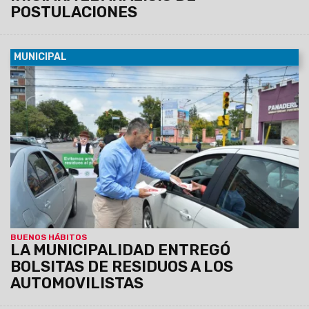
POSTULACIONES
MUNICIPAL
01/04/2019
La actividad fue realizada por la Secretaría de
Ambiente y Servicios Públicos con el fin de promover buenos
hábitos ambientales, insistiendo en no arrojar residuos en la
vía pública.
BUENOS HÁBITOS
LA MUNICIPALIDAD ENTREGÓ
BOLSITAS DE RESIDUOS A LOS
AUTOMOVILISTAS