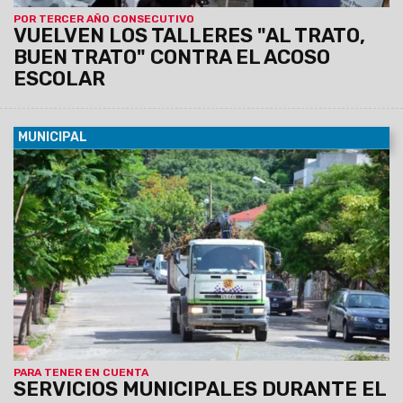
POR TERCER AÑO CONSECUTIVO
VUELVEN LOS TALLERES "AL TRATO,
BUEN TRATO" CONTRA EL ACOSO
ESCOLAR
MUNICIPAL
18/04/2019
No habrá recolección de residuos desde las 21
de mañana jueves y hasta las 21 del viernes. El mercado
San Miguel permanecerá cerrado el viernes a la tarde El
resto de las áreas municipales mantendrá guardias activas.
PARA TENER EN CUENTA
SERVICIOS MUNICIPALES DURANTE EL