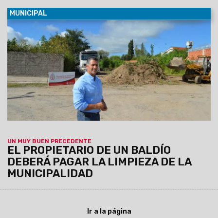
MUNICIPAL
15/03/2019
La Secretaría de Ambiente y Servicios Públicos
inició la limpieza de un terreno privado en Ampliación Los
Ceibos. El dueño será denunciado penalmente y deberá
pagar los costos y multa. Próximamente se trabajará en los
barrios Miguel Aráoz y Autódromo.
UN MUY BUEN PRECEDENTE
EL PROPIETARIO DE UN BALDÍO
DEBERÁ PAGAR LA LIMPIEZA DE LA
MUNICIPALIDAD
Ir a la página