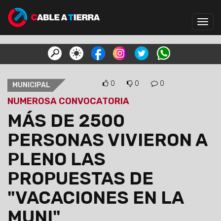
Toggl
navig
0
0
0
MUNICIPAL
NUMEROSA CONVOCATORIA
MÁS DE 2500
PERSONAS VIVIERON A
PLENO LAS
PROPUESTAS DE
"VACACIONES EN LA
MUNI"