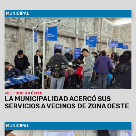
MUNICIPAL
09/08/2026
Esta mañana se realizó una nueva edición de
"La Muni en tu Barrio" en el Club Deportivo de Solís Pizarro,
donde los vecinos pudieron realizar trámites y gestiones
municipales y provinciales. Además, se desarrolló un
operativo de discapacidad para facilitar el acceso al
Certificado Único de Discapacidad (CUD) y otras
prestaciones.
FUE TODO UN ÉXITO
LA MUNICIPALIDAD ACERCÓ SUS
SERVICIOS A VECINOS DE ZONA OESTE
MUNICIPAL
08/08/2026
Empanadas, tamales, humitas, locro, pizzas,