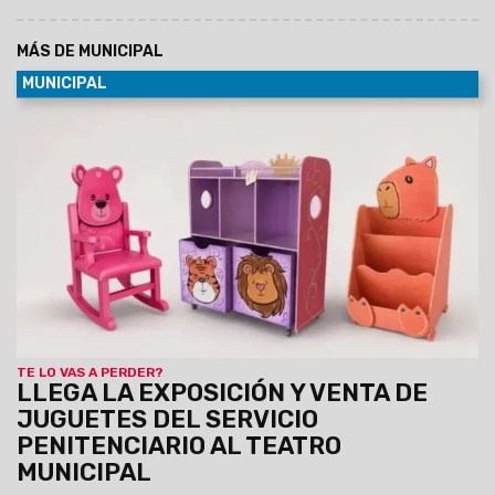
MÁS DE MUNICIPAL
MUNICIPAL
09/08/2026
La propuesta se realizará en el marco de las
actividades por el Día del Niño, el 10 y 11 de agosto, de 8:30 a
19 hs, con entrada libre y gratuita. Se exhibirán juguetes de
madera, artesanías infantiles, muebles y utilitarios
elaborados por la Dirección Industrial del Servicio
Penitenciario de Salta.
TE LO VAS A PERDER?
LLEGA LA EXPOSICIÓN Y VENTA DE
JUGUETES DEL SERVICIO
PENITENCIARIO AL TEATRO
MUNICIPAL