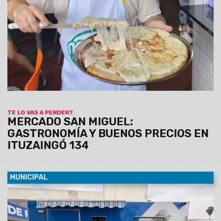
milanesas, minutas y muchas otras especialidades forman
parte de una amplia oferta de comidas caseras que invita a
salteños y turistas a disfrutar de los sabores de siempre a
precios accesibles.
TE LO VAS A PERDER?
MERCADO SAN MIGUEL:
GASTRONOMÍA Y BUENOS PRECIOS EN
ITUZAINGÓ 134
MUNICIPAL
08/08/2026
La unidad, equipada con dos camillas, será
instalada de manera fija del lunes 10 al viernes 14 de agosto
en el SUM del barrio Sanidad, donde atenderá de 8.30 a 13 hs.
Los turnos se entregarán previamente vía Whatsapp