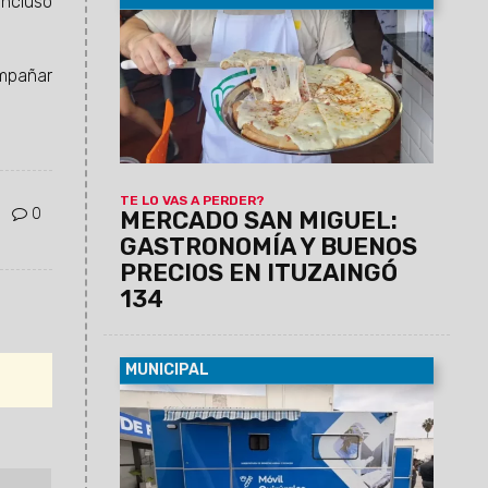
incluso
08/08/2026
Empanadas, tamales,
humitas, locro, pizzas, milanesas,
minutas y muchas otras especialidades
ompañar
forman parte de una amplia oferta de
comidas caseras que invita a salteños y
turistas a disfrutar de los sabores de
siempre a precios accesibles.
TE LO VAS A PERDER?
0
MERCADO SAN MIGUEL:
GASTRONOMÍA Y BUENOS
PRECIOS EN ITUZAINGÓ
134
MUNICIPAL
08/08/2026
La unidad, equipada con
dos camillas, será instalada de manera
fija del lunes 10 al viernes 14 de agosto
en el SUM del barrio Sanidad, donde
atenderá de 8.30 a 13 hs. Los turnos se