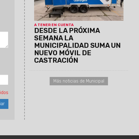
entregarán previamente vía Whatsapp
comunicándose al: 3872102659 y
3874861402
A TENER EN CUENTA
DESDE LA PRÓXIMA
SEMANA LA
MUNICIPALIDAD SUMA UN
NUEVO MÓVIL DE
CASTRACIÓN
Más noticias de Municipal
idos