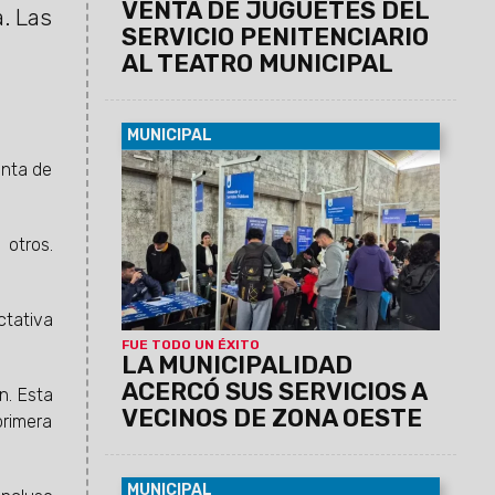
VENTA DE JUGUETES DEL
. Las
SERVICIO PENITENCIARIO
AL TEATRO MUNICIPAL
MUNICIPAL
09/08/2026
Esta mañana se realizó
enta de
una nueva edición de "La Muni en tu
Barrio" en el Club Deportivo de Solís
Pizarro, donde los vecinos pudieron
 otros.
realizar trámites y gestiones municipales
y provinciales. Además, se desarrolló un
operativo de discapacidad para facilitar
ctativa
el acceso al Certificado Único de
Discapacidad (CUD) y otras
FUE TODO UN ÉXITO
LA MUNICIPALIDAD
prestaciones.
ACERCÓ SUS SERVICIOS A
n. Esta
VECINOS DE ZONA OESTE
primera
MUNICIPAL