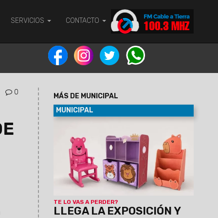
SERVICIOS
CONTACTO
0
MÁS DE MUNICIPAL
MUNICIPAL
DE
09/08/2026
La propuesta se realizará
en el marco de las actividades por el Día
del Niño, el 10 y 11 de agosto, de 8:30 a 19
hs, con entrada libre y gratuita. Se
exhibirán juguetes de madera, artesanías
infantiles, muebles y utilitarios
elaborados por la Dirección Industrial del
Servicio Penitenciario de Salta.
TE LO VAS A PERDER?
LLEGA LA EXPOSICIÓN Y
a