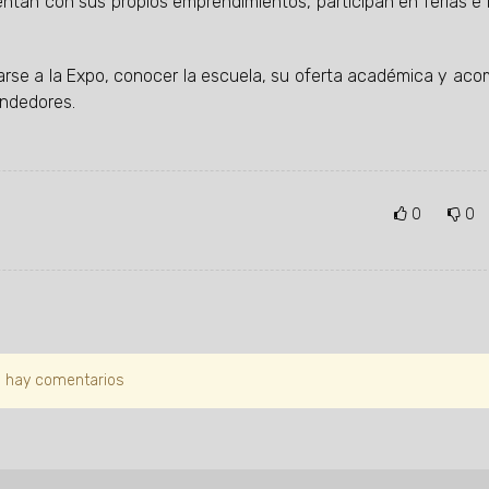
ntan con sus propios emprendimientos, participan en ferias e 
rcarse a la Expo, conocer la escuela, su oferta académica y ac
ndedores.
0
0
 hay comentarios