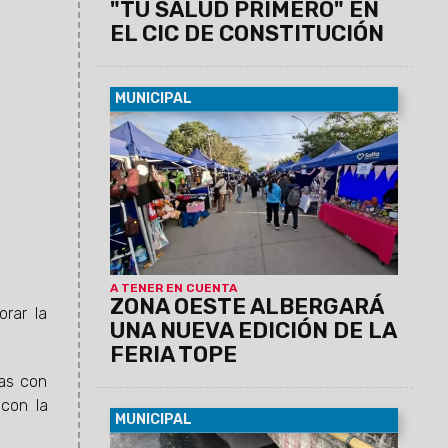
"TU SALUD PRIMERO" EN
EL CIC DE CONSTITUCIÓN
MUNICIPAL
07/08/2026
La actividad se llevará a
cabo el sábado 8 de agosto, de 12 a 19
horas, en barrio Grand Bourg. Se espera
una gran convocatoría, ya que habrá 110
emprendedores y el precio máximo
permitido por producto o combo será de
$20.000.
A TENER EN CUENTA
ZONA OESTE ALBERGARÁ
orar la
UNA NUEVA EDICIÓN DE LA
FERIA TOPE
nas con
con la
MUNICIPAL
06/08/2026
Se busca evitar la