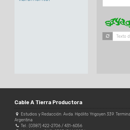
Cable A Tierra Productora
Estudios y Redacción:
Avda. Hipólito Yrigoyen 339. Terminal
Argentina
Tel.:
(0387) 422-2706
/
431-6056