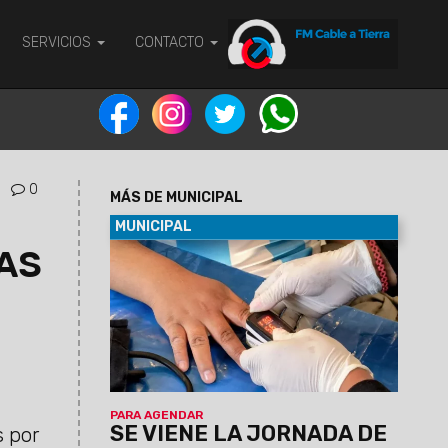
SERVICIOS
CONTACTO
0
MÁS DE MUNICIPAL
MUNICIPAL
AS
07/08/2026
Será el viernes 7 de
agosto de 9 a 12 en el predio municipal
de zona este. Habrá servicios médicos,
odontológicos, nutricionistas, enfermería
y otros. La atención será por orden de
llegada y estará destinada a vecinos de
,
la zona que requieran controles y
asesoramiento en salud.
PARA AGENDAR
SE VIENE LA JORNADA DE
s por