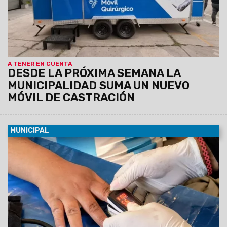
A TENER EN CUENTA
DESDE LA PRÓXIMA SEMANA LA
MUNICIPALIDAD SUMA UN NUEVO
MÓVIL DE CASTRACIÓN
MUNICIPAL
07/08/2026
Será el viernes 7 de agosto de 9 a 12 en el
predio municipal de zona este. Habrá servicios médicos,
odontológicos, nutricionistas, enfermería y otros. La atención
será por orden de llegada y estará destinada a vecinos de la
zona que requieran controles y asesoramiento en salud.