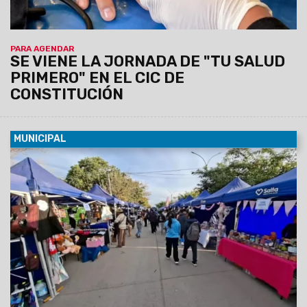
PARA AGENDAR
SE VIENE LA JORNADA DE "TU SALUD
PRIMERO" EN EL CIC DE
CONSTITUCIÓN
MUNICIPAL
07/08/2026
La actividad se llevará a cabo el sábado 8 de
agosto, de 12 a 19 horas, en barrio Grand Bourg. Se espera
una gran convocatoría, ya que habrá 110 emprendedores y el
precio máximo permitido por producto o combo será de
$20.000.