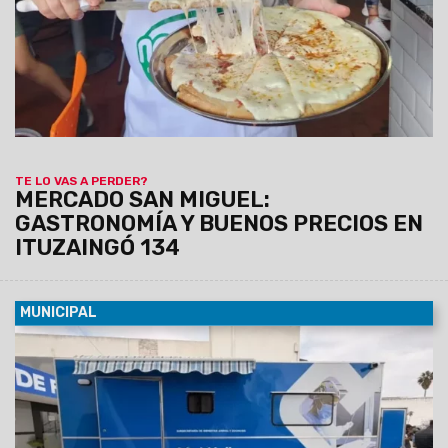
salteños y turistas a disfrutar de los sabores de siempre a
precios accesibles.
TE LO VAS A PERDER?
MERCADO SAN MIGUEL:
GASTRONOMÍA Y BUENOS PRECIOS EN
ITUZAINGÓ 134
MUNICIPAL
08/08/2026
La unidad, equipada con dos camillas, será
instalada de manera fija del lunes 10 al viernes 14 de agosto
en el SUM del barrio Sanidad, donde atenderá de 8.30 a 13 hs.
Los turnos se entregarán previamente vía Whatsapp
comunicándose al: 3872102659 y 3874861402