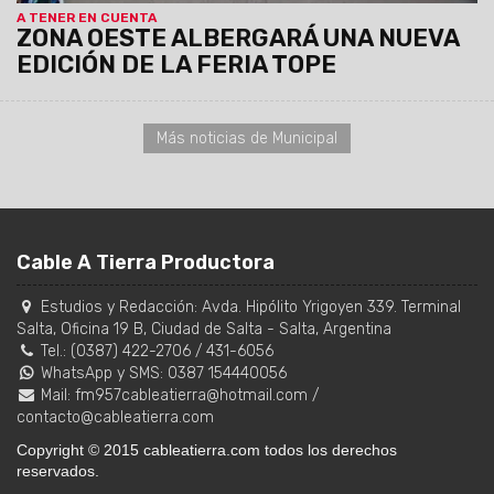
A TENER EN CUENTA
ZONA OESTE ALBERGARÁ UNA NUEVA
EDICIÓN DE LA FERIA TOPE
Más noticias de Municipal
Cable A Tierra Productora
Estudios y Redacción:
Avda. Hipólito Yrigoyen 339. Terminal
Salta, Oficina 19 B
,
Ciudad de Salta
-
Salta
,
Argentina
Tel.:
(0387) 422-2706
/
431-6056
WhatsApp y SMS: 0387 154440056
Mail:
fm957cableatierra@hotmail.com
/
contacto@cableatierra.com
Copyright © 2015 cableatierra.com todos los derechos
reservados.