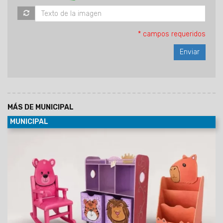
* campos requeridos
MÁS DE MUNICIPAL
MUNICIPAL
09/08/2026
La propuesta se realizará en el marco de las
actividades por el Día del Niño, el 10 y 11 de agosto, de 8:30 a
19 hs, con entrada libre y gratuita. Se exhibirán juguetes de
madera, artesanías infantiles, muebles y utilitarios
elaborados por la Dirección Industrial del Servicio
Penitenciario de Salta.