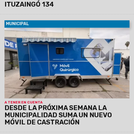
ITUZAINGÓ 134
MUNICIPAL
08/08/2026
La unidad, equipada con dos camillas, será
instalada de manera fija del lunes 10 al viernes 14 de agosto
en el SUM del barrio Sanidad, donde atenderá de 8.30 a 13 hs.
Los turnos se entregarán previamente vía Whatsapp
comunicándose al: 3872102659 y 3874861402
A TENER EN CUENTA
DESDE LA PRÓXIMA SEMANA LA
MUNICIPALIDAD SUMA UN NUEVO
MÓVIL DE CASTRACIÓN