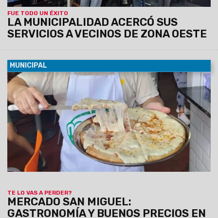
FUE TODO UN ÉXITO
LA MUNICIPALIDAD ACERCÓ SUS
SERVICIOS A VECINOS DE ZONA OESTE
MUNICIPAL
08/08/2026
Empanadas, tamales, humitas, locro, pizzas,
milanesas, minutas y muchas otras especialidades forman
parte de una amplia oferta de comidas caseras que invita a
salteños y turistas a disfrutar de los sabores de siempre a
precios accesibles.
TE LO VAS A PERDER?
MERCADO SAN MIGUEL:
GASTRONOMÍA Y BUENOS PRECIOS EN