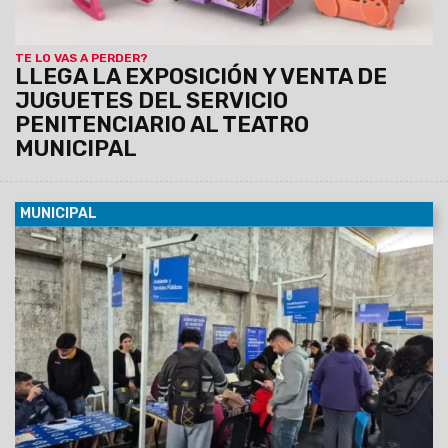
TE LO VAS A PERDER?
LLEGA LA EXPOSICIÓN Y VENTA DE
JUGUETES DEL SERVICIO
PENITENCIARIO AL TEATRO
MUNICIPAL
MUNICIPAL
09/08/2026
Esta mañana se realizó una nueva edición de
"La Muni en tu Barrio" en el Club Deportivo de Solís Pizarro,
donde los vecinos pudieron realizar trámites y gestiones
municipales y provinciales. Además, se desarrolló un
operativo de discapacidad para facilitar el acceso al
Certificado Único de Discapacidad (CUD) y otras
prestaciones.