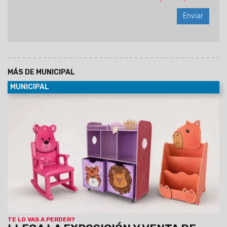
MÁS DE MUNICIPAL
MUNICIPAL
09/08/2026
La propuesta se realizará en el marco de las
actividades por el Día del Niño, el 10 y 11 de agosto, de 8:30 a
19 hs, con entrada libre y gratuita. Se exhibirán juguetes de
madera, artesanías infantiles, muebles y utilitarios
elaborados por la Dirección Industrial del Servicio
Penitenciario de Salta.
TE LO VAS A PERDER?