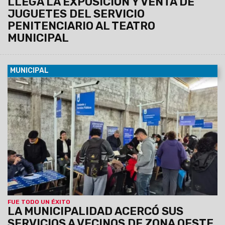
LLEGA LA EXPOSICIÓN Y VENTA DE
JUGUETES DEL SERVICIO
PENITENCIARIO AL TEATRO
MUNICIPAL
MUNICIPAL
09/08/2026
Esta mañana se realizó una nueva edición de
"La Muni en tu Barrio" en el Club Deportivo de Solís Pizarro,
donde los vecinos pudieron realizar trámites y gestiones
municipales y provinciales. Además, se desarrolló un
operativo de discapacidad para facilitar el acceso al
Certificado Único de Discapacidad (CUD) y otras
prestaciones.
FUE TODO UN ÉXITO
LA MUNICIPALIDAD ACERCÓ SUS
SERVICIOS A VECINOS DE ZONA OESTE