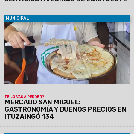
MUNICIPAL
08/08/2026
Empanadas, tamales, humitas, locro, pizzas,
milanesas, minutas y muchas otras especialidades forman
parte de una amplia oferta de comidas caseras que invita a
salteños y turistas a disfrutar de los sabores de siempre a
precios accesibles.
TE LO VAS A PERDER?
MERCADO SAN MIGUEL:
GASTRONOMÍA Y BUENOS PRECIOS EN
ITUZAINGÓ 134