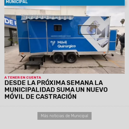
MUNICIPAL
08/08/2026
La unidad, equipada con dos camillas, será
instalada de manera fija del lunes 10 al viernes 14 de agosto
en el SUM del barrio Sanidad, donde atenderá de 8.30 a 13 hs.
Los turnos se entregarán previamente vía Whatsapp
comunicándose al: 3872102659 y 3874861402
A TENER EN CUENTA
DESDE LA PRÓXIMA SEMANA LA
MUNICIPALIDAD SUMA UN NUEVO
MÓVIL DE CASTRACIÓN
Más noticias de Municipal