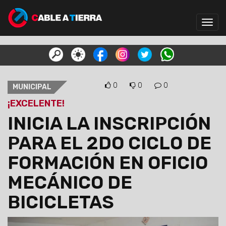
Toggl
navig
0
0
0
MUNICIPAL
¡EXCELENTE!
INICIA LA INSCRIPCIÓN
PARA EL 2DO CICLO DE
FORMACIÓN EN OFICIO
MECÁNICO DE
BICICLETAS