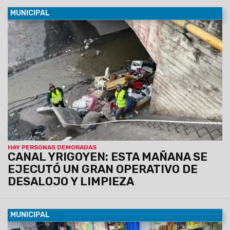
MUNICIPAL
06/08/2026
Se busca evitar la obstrucción de canales,
microbasurales, focos infecciosos, inseguridad y riesgo de
incendios.
Personal de Espacios Públicos de la
Municipalidad junto a la Policía intervino y demoró a 17
personas que habitaban el lugar. Las tareas se
llevaron a cabo a lo largo de todo el canal pluvial.
HAY PERSONAS DEMORADAS
CANAL YRIGOYEN: ESTA MAÑANA SE
EJECUTÓ UN GRAN OPERATIVO DE
DESALOJO Y LIMPIEZA
MUNICIPAL
06/08/2026
En este espacio, los vecinos pueden