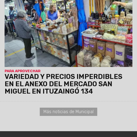
encontrar alimentos frescos, frutas y verduras, pollo,
pescado, cabrito, lechón y carne vacuna, también todo tipo
de harinas, especias, legumbres, regionales, artículos de
limpieza y servicio técnico para celulares, entre otros.
PARA APROVECHAR
VARIEDAD Y PRECIOS IMPERDIBLES
EN EL ANEXO DEL MERCADO SAN
MIGUEL EN ITUZAINGÓ 134
Más noticias de Municipal