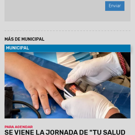
MÁS DE MUNICIPAL
MUNICIPAL
07/08/2026
Será el viernes 7 de agosto de 9 a 12 en el
predio municipal de zona este. Habrá servicios médicos,
odontológicos, nutricionistas, enfermería y otros. La atención
será por orden de llegada y estará destinada a vecinos de la
zona que requieran controles y asesoramiento en salud.
PARA AGENDAR
SE VIENE LA JORNADA DE "TU SALUD