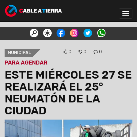
Toggl
navig
0
0
0
MUNICIPAL
PARA AGENDAR
ESTE MIÉRCOLES 27 SE
REALIZARÁ EL 25°
NEUMATÓN DE LA
CIUDAD