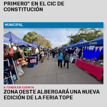
PRIMERO" EN EL CIC DE
CONSTITUCIÓN
MUNICIPAL
07/08/2026
La actividad se llevará a cabo el sábado 8 de
agosto, de 12 a 19 horas, en barrio Grand Bourg. Se espera
una gran convocatoría, ya que habrá 110 emprendedores y el
precio máximo permitido por producto o combo será de
$20.000.
A TENER EN CUENTA
ZONA OESTE ALBERGARÁ UNA NUEVA
EDICIÓN DE LA FERIA TOPE