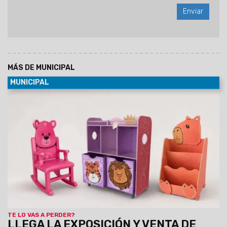
MÁS DE MUNICIPAL
MUNICIPAL
09/08/2026
La propuesta se realizará en el marco de las
actividades por el Día del Niño, el 10 y 11 de agosto, de 8:30 a
19 hs, con entrada libre y gratuita. Se exhibirán juguetes de
madera, artesanías infantiles, muebles y utilitarios
elaborados por la Dirección Industrial del Servicio
Penitenciario de Salta.
TE LO VAS A PERDER?
LLEGA LA EXPOSICIÓN Y VENTA DE