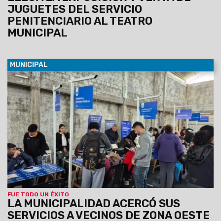
JUGUETES DEL SERVICIO
PENITENCIARIO AL TEATRO
MUNICIPAL
MUNICIPAL
09/08/2026
Esta mañana se realizó una nueva edición de
"La Muni en tu Barrio" en el Club Deportivo de Solís Pizarro,
donde los vecinos pudieron realizar trámites y gestiones
municipales y provinciales. Además, se desarrolló un
operativo de discapacidad para facilitar el acceso al
Certificado Único de Discapacidad (CUD) y otras
prestaciones.
FUE TODO UN ÉXITO
LA MUNICIPALIDAD ACERCÓ SUS
SERVICIOS A VECINOS DE ZONA OESTE