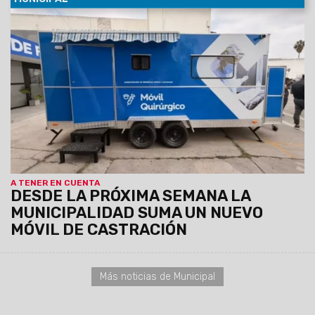
08/08/2026
La unidad, equipada con dos camillas, será
instalada de manera fija del lunes 10 al viernes 14 de agosto
en el SUM del barrio Sanidad, donde atenderá de 8.30 a 13 hs.
Los turnos se entregarán previamente vía Whatsapp
comunicándose al: 3872102659 y 3874861402
A TENER EN CUENTA
DESDE LA PRÓXIMA SEMANA LA
MUNICIPALIDAD SUMA UN NUEVO
MÓVIL DE CASTRACIÓN
Más noticias de Municipal