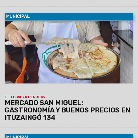
MUNICIPAL
08/08/2026
Empanadas, tamales, humitas, locro, pizzas,
milanesas, minutas y muchas otras especialidades forman
parte de una amplia oferta de comidas caseras que invita a
salteños y turistas a disfrutar de los sabores de siempre a
precios accesibles.
TE LO VAS A PERDER?
MERCADO SAN MIGUEL:
GASTRONOMÍA Y BUENOS PRECIOS EN
ITUZAINGÓ 134
MUNICIPAL