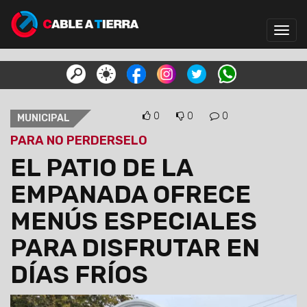
Toggl
navig
0
0
0
MUNICIPAL
PARA NO PERDERSELO
EL PATIO DE LA
EMPANADA OFRECE
MENÚS ESPECIALES
PARA DISFRUTAR EN
DÍAS FRÍOS