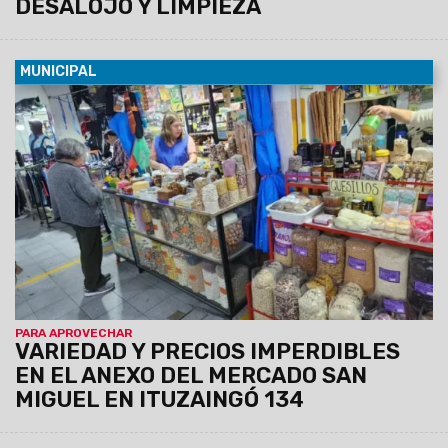
DESALOJO Y LIMPIEZA
MUNICIPAL
06/08/2026
En este espacio, los vecinos pueden
encontrar alimentos frescos, frutas y verduras, pollo,
pescado, cabrito, lechón y carne vacuna, también todo tipo
de harinas, especias, legumbres, regionales, artículos de
limpieza y servicio técnico para celulares, entre otros.
PARA APROVECHAR
VARIEDAD Y PRECIOS IMPERDIBLES
EN EL ANEXO DEL MERCADO SAN
MIGUEL EN ITUZAINGÓ 134