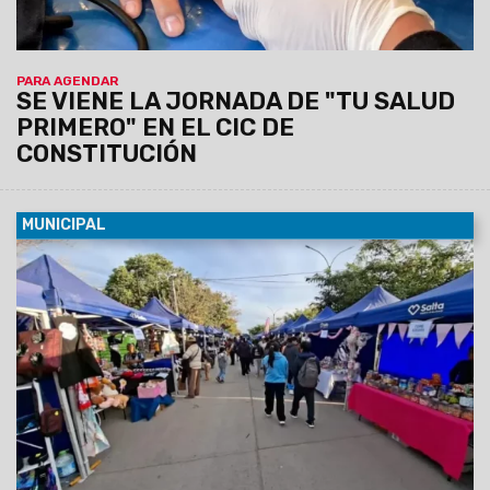
PARA AGENDAR
SE VIENE LA JORNADA DE "TU SALUD
PRIMERO" EN EL CIC DE
CONSTITUCIÓN
MUNICIPAL
07/08/2026
La actividad se llevará a cabo el sábado 8 de
agosto, de 12 a 19 horas, en barrio Grand Bourg. Se espera
una gran convocatoría, ya que habrá 110 emprendedores y el
precio máximo permitido por producto o combo será de
$20.000.