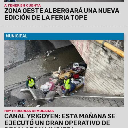
A TENER EN CUENTA
ZONA OESTE ALBERGARÁ UNA NUEVA
EDICIÓN DE LA FERIA TOPE
MUNICIPAL
06/08/2026
Se busca evitar la obstrucción de canales,
microbasurales, focos infecciosos, inseguridad y riesgo de
incendios.
Personal de Espacios Públicos de la
Municipalidad junto a la Policía intervino y demoró a 17
personas que habitaban el lugar. Las tareas se
llevaron a cabo a lo largo de todo el canal pluvial.
HAY PERSONAS DEMORADAS
CANAL YRIGOYEN: ESTA MAÑANA SE
EJECUTÓ UN GRAN OPERATIVO DE