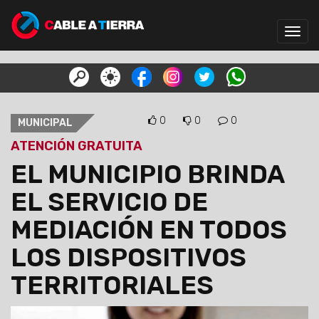
Toggl
navig
0
0
0
MUNICIPAL
ATENCIÓN GRATUITA
EL MUNICIPIO BRINDA
EL SERVICIO DE
MEDIACIÓN EN TODOS
LOS DISPOSITIVOS
TERRITORIALES