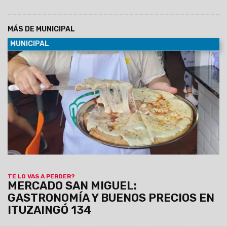
MÁS DE MUNICIPAL
MUNICIPAL
08/08/2026
Empanadas, tamales, humitas, locro, pizzas,
milanesas, minutas y muchas otras especialidades forman
parte de una amplia oferta de comidas caseras que invita a
salteños y turistas a disfrutar de los sabores de siempre a
precios accesibles.
TE LO VAS A PERDER?
MERCADO SAN MIGUEL:
GASTRONOMÍA Y BUENOS PRECIOS EN
ITUZAINGÓ 134