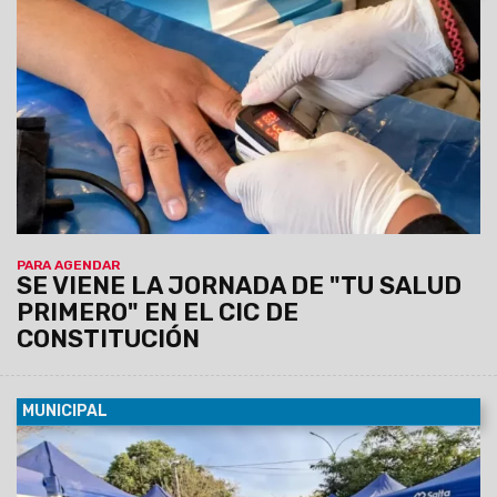
07/08/2026
Será el viernes 7 de agosto de 9 a 12 en el
predio municipal de zona este. Habrá servicios médicos,
odontológicos, nutricionistas, enfermería y otros. La atención
será por orden de llegada y estará destinada a vecinos de la
zona que requieran controles y asesoramiento en salud.
PARA AGENDAR
SE VIENE LA JORNADA DE "TU SALUD
PRIMERO" EN EL CIC DE
CONSTITUCIÓN
MUNICIPAL
07/08/2026
La actividad se llevará a cabo el sábado 8 de
agosto, de 12 a 19 horas, en barrio Grand Bourg. Se espera
una gran convocatoría, ya que habrá 110 emprendedores y el