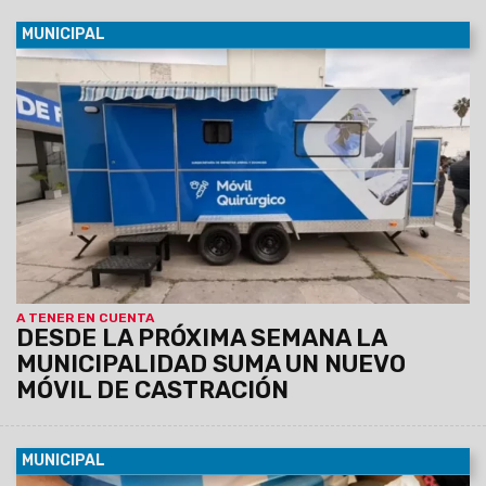
MUNICIPAL
08/08/2026
La unidad, equipada con dos camillas, será
instalada de manera fija del lunes 10 al viernes 14 de agosto
en el SUM del barrio Sanidad, donde atenderá de 8.30 a 13 hs.
Los turnos se entregarán previamente vía Whatsapp
comunicándose al: 3872102659 y 3874861402
A TENER EN CUENTA
DESDE LA PRÓXIMA SEMANA LA
MUNICIPALIDAD SUMA UN NUEVO
MÓVIL DE CASTRACIÓN
MUNICIPAL