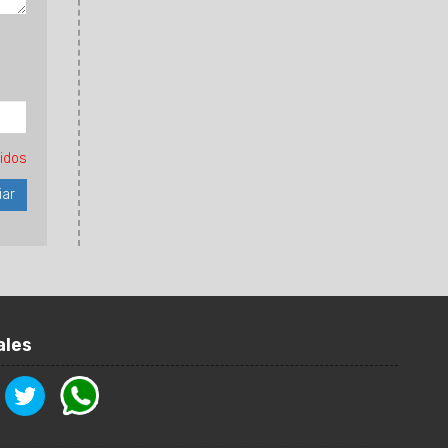
idos
ales