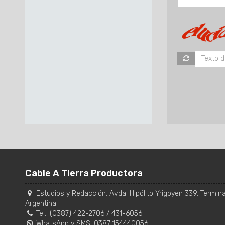
Cable A Tierra Productora
Estudios y Redacción:
Avda. Hipólito Yrigoyen 339. Terminal
Argentina
Tel.:
(0387) 422-2706
/
431-6056
WhatsApp y SMS: 0387 154440056