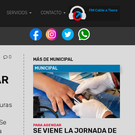
SERVICIOS
CONTACTO
0
MÁS DE MUNICIPAL
MUNICIPAL
AR
07/08/2026
Será el viernes 7 de
agosto de 9 a 12 en el predio municipal
de zona este. Habrá servicios médicos,
odontológicos, nutricionistas, enfermería
y otros. La atención será por orden de
turas
llegada y estará destinada a vecinos de
la zona que requieran controles y
asesoramiento en salud.
 Se
PARA AGENDAR
SE VIENE LA JORNADA DE
a