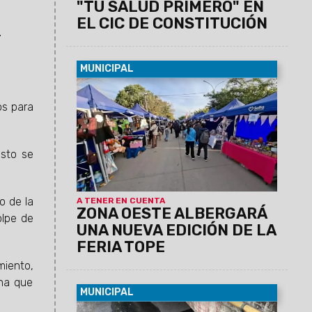
"TU SALUD PRIMERO" EN
EL CIC DE CONSTITUCIÓN
.
MUNICIPAL
07/08/2026
La actividad se llevará a
cabo el sábado 8 de agosto, de 12 a 19
os para
horas, en barrio Grand Bourg. Se espera
una gran convocatoría, ya que habrá 110
emprendedores y el precio máximo
esto se
permitido por producto o combo será de
$20.000.
o de la
A TENER EN CUENTA
ZONA OESTE ALBERGARÁ
olpe de
UNA NUEVA EDICIÓN DE LA
FERIA TOPE
miento,
ona que
MUNICIPAL
06/08/2026
Se busca evitar la