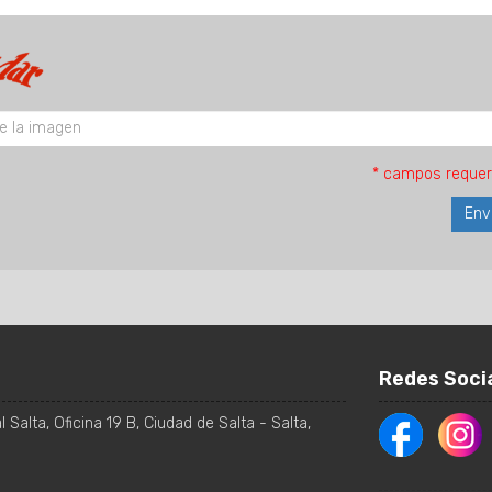
* campos requer
Redes Soci
 Salta, Oficina 19 B
,
Ciudad de Salta
-
Salta
,