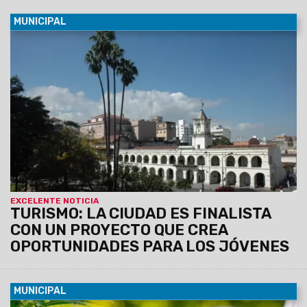
MUNICIPAL
06/08/2026
Se trata de un concurso nacional de la Red
Federal de Turismo junto a la Fundación Plan21 y la Fundación
Zurich. El proyecto salteño se denomina “Embajadores de la
sostenibilidad y la transformación del destino: La Voz Joven
del Turismo”.
EXCELENTE NOTICIA
TURISMO: LA CIUDAD ES FINALISTA
CON UN PROYECTO QUE CREA
OPORTUNIDADES PARA LOS JÓVENES
MUNICIPAL