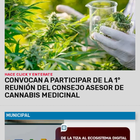
05/08/2026
La cita será el viernes 14 de agosto a las 10
en el Concejo Deliberante, Av. Líbano 891. El objetivo es
promover un espacio participativo, interdisciplinario e
informativo sobre la temática.
HACE CLICK Y ENTERATE
CONVOCAN A PARTICIPAR DE LA 1°
REUNIÓN DEL CONSEJO ASESOR DE
CANNABIS MEDICINAL
MUNICIPAL
05/08/2026
Con el objetivo de integrar nuevas tecnologías
en el aula, la Municipalidad, junto al Ministerio de Educación
de la Provincia y Neurona Comercial, impulsan un curso