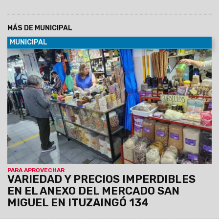
MÁS DE MUNICIPAL
MUNICIPAL
06/08/2026
En este espacio, los vecinos pueden
encontrar alimentos frescos, frutas y verduras, pollo,
pescado, cabrito, lechón y carne vacuna, también todo tipo
de harinas, especias, legumbres, regionales, artículos de
limpieza y servicio técnico para celulares, entre otros.
PARA APROVECHAR
VARIEDAD Y PRECIOS IMPERDIBLES
EN EL ANEXO DEL MERCADO SAN
MIGUEL EN ITUZAINGÓ 134