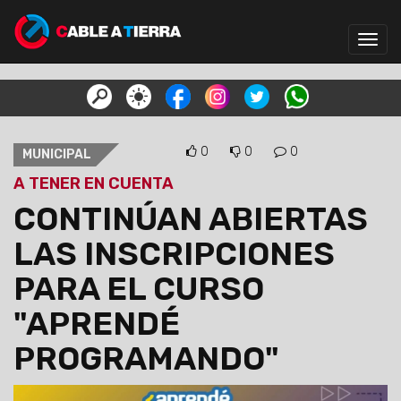
Toggl
navig
0
0
0
MUNICIPAL
A TENER EN CUENTA
CONTINÚAN ABIERTAS
LAS INSCRIPCIONES
PARA EL CURSO
"APRENDÉ
PROGRAMANDO"